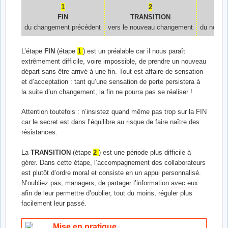
1
2
FIN
TRANSITION
DÉ
du changement précédent
vers le nouveau changement
du nouve
L’étape
FIN
(étape
1
) est un préalable car il nous paraît
extrêmement difficile, voire impossible, de prendre un nouveau
départ sans être arrivé à une fin. Tout est affaire de sensation
et d’acceptation : tant qu’une sensation de perte persistera à
la suite d’un changement, la fin ne pourra pas se réaliser !
Attention toutefois : n’insistez quand même pas trop sur la FIN
car le secret est dans l’équilibre au risque de faire naître des
résistances.
La
TRANSITION
(étape
2
) est une période plus difficile à
gérer. Dans cette étape, l’accompagnement des collaborateurs
est plutôt d’ordre moral et consiste en un appui personnalisé.
N’oubliez pas, managers, de partager l’information
avec eux
afin de leur permettre d’oublier, tout du moins, réguler plus
facilement leur passé.
Mise en pratique