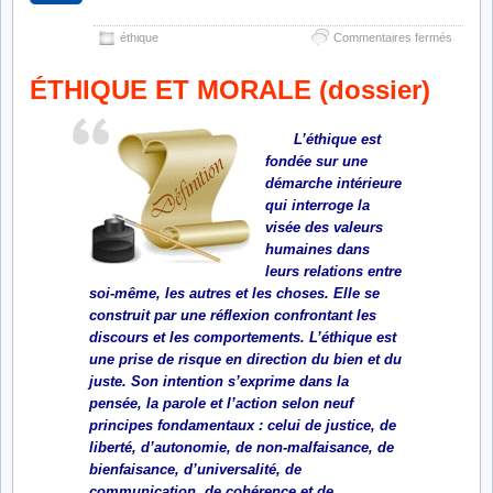
(dossier)
sur
éthique
Commentaires fermés
éthique
et
ÉTHIQUE ET MORALE (dossier)
morale
(dossie
L’éthique est
fondée sur une
démarche intérieure
qui interroge la
visée des valeurs
humaines dans
leurs relations entre
soi-même, les autres et les choses. Elle se
construit par une réflexion confrontant les
discours et les comportements. L’éthique est
une prise de risque en direction du bien et du
juste. Son intention s’exprime dans la
pensée, la parole et l’action selon neuf
principes fondamentaux : celui de justice, de
liberté, d’autonomie, de non-malfaisance, de
bienfaisance, d’universalité, de
communication, de cohérence et de