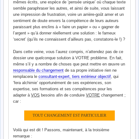
mêmes écrits, une espèce de ‘pensée unique’ où chaque texte
semble paraphraser les autres, et ainsi de suite, vous laissant
une impression de frustration, voire un arrière-goût amer et un
sentiment de doute envers la compétence de leurs auteurs
paraissant plus enclins à « faire un papier » ou « gagner de
l’argent » qu’à donner réellement une solution : le fameux
‘secret’ (qu’ils ne connaissent d’ailleurs pas, constatons-le !) ?
Dans cette veine, vous l’aurez compris, n’attendez pas de ce
dossier une quelconque solution à VOTRE problème. En fait,
même s’il y a nombre de choses que peut mettre en œuvre un
responsable du changement
de sa propre initiative rien ne
remplacera le
consultant-expert, tiers extérieur objectif
, qui
‘fera alchimie’ opportunément de ses expériences, son
expertise, ses formations et ses compétences pour les
adapter à
VOS
besoins afin de conduire
VOTRE
changement ;
car :
TOUT CHANGEMENT EST PARTICULIER
Voilà qui est dit ! Passons, maintenant, à la troisième
remarque :