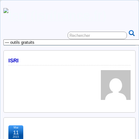
ISRI
Mai
éthique et morale
11
2015