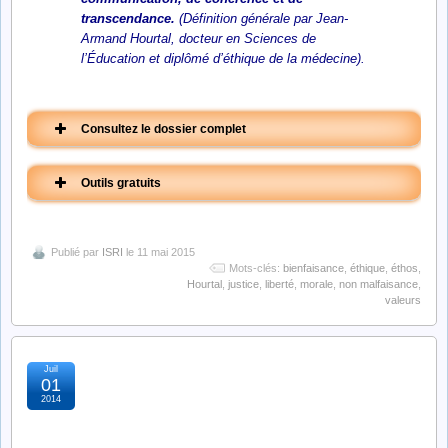
transcendance.
(Définition générale par Jean-
Armand Hourtal, docteur en Sciences de
l’Éducation et diplômé d’éthique de la médecine).
Consultez le dossier complet
Outils gratuits
Publié par
ISRI
le 11 mai 2015
Mots-clés:
bienfaisance
,
éthique
,
éthos
,
Hourtal
,
justice
,
liberté
,
morale
,
non malfaisance
,
première partie :
deuxième partie :
valeurs
Résumé
Généralités
Juil
le changement en
01
2014
pratique : construire,
L’animateur dans tous ses états
Exercice sur l’Éthique
conduire et réussir le
(questions éthiques)