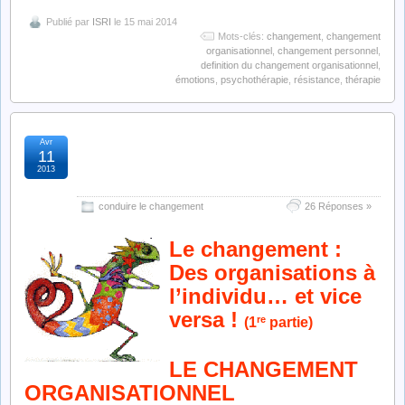
Publié par
ISRI
le 15 mai 2014
Mots-clés:
changement
,
changement
organisationnel
,
changement personnel
,
definition du changement organisationnel
,
émotions
,
psychothérapie
,
résistance
,
thérapie
Avr
le changement
11
2013
organisationnel
conduire le changement
26 Réponses »
Le changement :
Des organisations à
l’individu… et vice
versa !
re
(1
partie)
LE CHANGEMENT
ORGANISATIONNEL