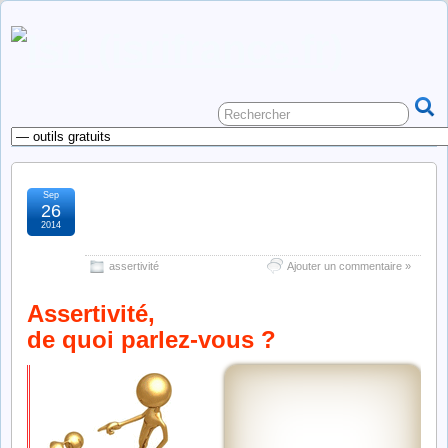
Sep
assertivité, de quoi parlez-
26
2014
vous ?
assertivité
Ajouter un commentaire »
Assertivité,
de quoi parlez-vous ?