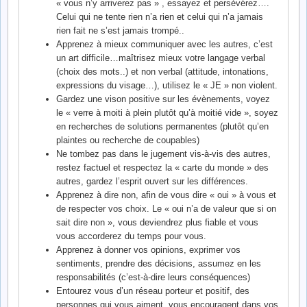
« vous n’y arriverez pas » , essayez et persévérez….
Celui qui ne tente rien n’a rien et celui qui n’a jamais
rien fait ne s’est jamais trompé..
Apprenez à mieux communiquer avec les autres, c’est
un art difficile…maîtrisez mieux votre langage verbal
(choix des mots..) et non verbal (attitude, intonations,
expressions du visage…), utilisez le « JE » non violent.
Gardez une vison positive sur les évènements, voyez
le « verre à moiti à plein plutôt qu’à moitié vide », soyez
en recherches de solutions permanentes (plutôt qu’en
plaintes ou recherche de coupables)
Ne tombez pas dans le jugement vis-à-vis des autres,
restez factuel et respectez la « carte du monde » des
autres, gardez l’esprit ouvert sur les différences.
Apprenez à dire non, afin de vous dire « oui » à vous et
de respecter vos choix. Le « oui n’a de valeur que si on
sait dire non », vous deviendrez plus fiable et vous
vous accorderez du temps pour vous.
Apprenez à donner vos opinions, exprimer vos
sentiments, prendre des décisions, assumez en les
responsabilités (c’est-à-dire leurs conséquences)
Entourez vous d’un réseau porteur et positif, des
personnes qui vous aiment, vous encouragent dans vos