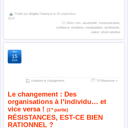
Publié par
Brigitte Chareyre
le 26 septembre
2014
Mots-clés:
assertivité
,
communication
,
confiance
,
émotions
,
manipulation
,
sentiments
,
valeur
,
vision positive
Mai
résistance au
15
2014
changement : est-ce bien
rationnel ?
conduire le changement
74 Réponses »
Le changement : Des
organisations à l’individu… et
vice versa !
re
(1
partie)
RÉSISTANCES, EST-CE BIEN
RATIONNEL ?