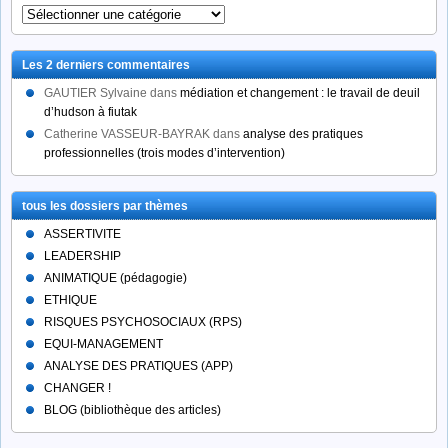
tous
les
articles
Les 2 derniers commentaires
par
catégorie
GAUTIER Sylvaine
dans
médiation et changement : le travail de deuil
d’hudson à fiutak
Catherine VASSEUR-BAYRAK
dans
analyse des pratiques
professionnelles (trois modes d’intervention)
tous les dossiers par thèmes
ASSERTIVITE
LEADERSHIP
ANIMATIQUE (pédagogie)
ETHIQUE
RISQUES PSYCHOSOCIAUX (RPS)
EQUI-MANAGEMENT
ANALYSE DES PRATIQUES (APP)
CHANGER !
BLOG (bibliothèque des articles)