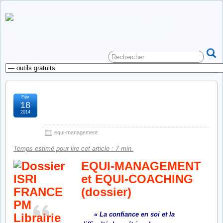
Fév
équi-management et équi-
18
2014
coaching (dossier)
equi-management
Temps estimé pour lire cet article : 7 min.
EQUI-MANAGEMENT
et EQUI-COACHING
(dossier)
« La confiance en soi et la