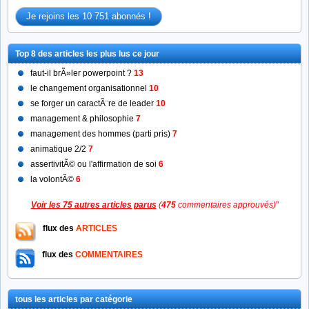
Top 8 des articles les plus lus ce jour
faut-il brÃ»ler powerpoint ?
13
le changement organisationnel
10
se forger un caractÃ¨re de leader
10
management & philosophie
7
management des hommes (parti pris)
7
animatique 2/2
7
assertivitÃ© ou l'affirmation de soi
6
la volontÃ©
6
Voir les 75 autres articles parus
(
475
commentaires approuvés)
"
flux des
ARTICLES
flux des
COMMENTAIRES
tous les articles par catégorie