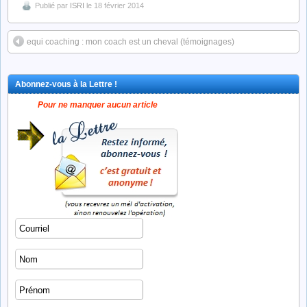
Publié par
ISRI
le 18 février 2014
equi coaching : mon coach est un cheval (témoignages)
Abonnez-vous à la Lettre !
De l’éthologie équine à l’équi-
Equi-management, une
Pour ne manquer aucun article
management et l’équi-
approche édifiante et
coaching
authentique
FORMATION
FORMATION
Equi-management, Intelligence
Equi-management, Leadership e
Emotionnelle et Confiance en Soi
Assertivité
Catalogue des formations Clés-En-
Agenda : dates des prochaines
Main ISRI...
formations ISRI
Equi-management, le coach
Éthologie :
n’est peut-être pas celui qu’on
faire reculer un cheval
croit !