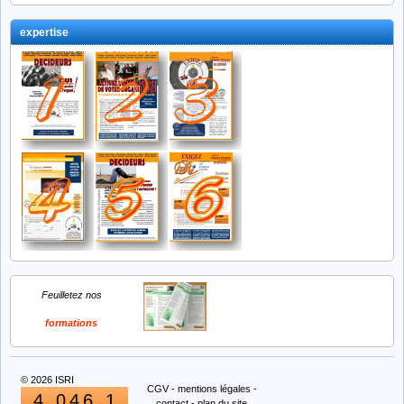
expertise
Feuilletez nos
formations
© 2026
ISRI
CGV
-
mentions légales
-
4
0
4
6
1
contact
-
plan du site