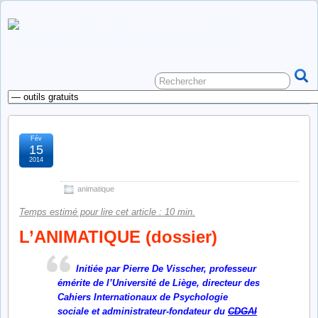
Fév
l’animatique, pédagogie
15
2014
(dossier)
animatique
Temps estimé pour lire cet article : 10 min.
L’ANIMATIQUE (dossier)
Initiée par Pierre De Visscher, professeur
émérite de l’Université de Liège, directeur des
Cahiers Internationaux de Psychologie
sociale et administrateur-fondateur du
CDGAI