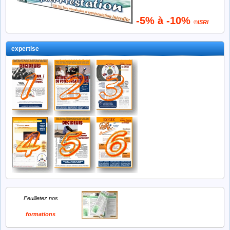
-5% à -10%
©
ISRI
expertise
Feuilletez nos
formations