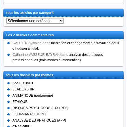
tous les articles par catégorie
tous
les
articles
Les 2 derniers commentaires
par
catégorie
GAUTIER Sylvaine
dans
médiation et changement : le travail de deuil
d’hudson à fiutak
Catherine VASSEUR-BAYRAK
dans
analyse des pratiques
professionnelles (trois modes d’intervention)
tous les dossiers par thèmes
ASSERTIVITE
LEADERSHIP
ANIMATIQUE (pédagogie)
ETHIQUE
RISQUES PSYCHOSOCIAUX (RPS)
EQUI-MANAGEMENT
ANALYSE DES PRATIQUES (APP)
CHANGER !