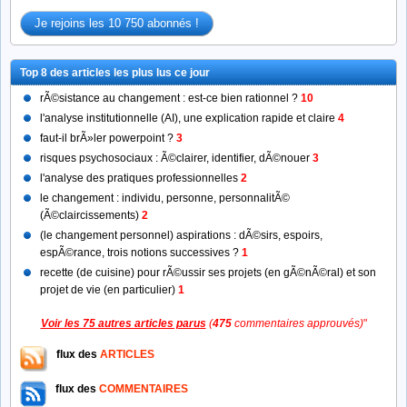
Top 8 des articles les plus lus ce jour
rÃ©sistance au changement : est-ce bien rationnel ?
10
l'analyse institutionnelle (AI), une explication rapide et claire
4
faut-il brÃ»ler powerpoint ?
3
risques psychosociaux : Ã©clairer, identifier, dÃ©nouer
3
l'analyse des pratiques professionnelles
2
le changement : individu, personne, personnalitÃ©
(Ã©claircissements)
2
(le changement personnel) aspirations : dÃ©sirs, espoirs,
espÃ©rance, trois notions successives ?
1
recette (de cuisine) pour rÃ©ussir ses projets (en gÃ©nÃ©ral) et son
projet de vie (en particulier)
1
Voir les 75 autres articles parus
(
475
commentaires approuvés)
"
flux des
ARTICLES
flux des
COMMENTAIRES