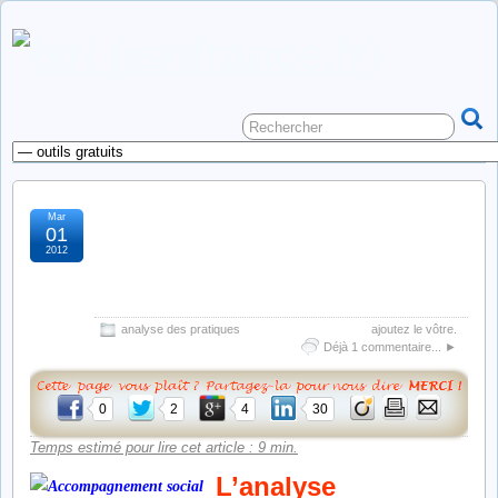
Mar
analyse des pratiques
01
2012
professionnelles (trois
modes d’intervention)
analyse des pratiques
ajoutez le vôtre.
Déjà 1 commentaire... ►
0
2
4
30
Temps estimé pour lire cet article : 9 min.
L’analyse