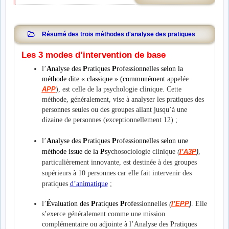
Résumé des trois méthodes d'analyse des pratiques
Les 3 modes d’intervention de base
l’
A
nalyse des
P
ratiques
P
rofessionnelles selon la
méthode dite « classique » (communément
appelée
APP
), est celle de la psychologie clinique. Cette
méthode, généralement, vise à analyser les pratiques des
personnes seules ou des groupes allant jusqu’à une
dizaine de personnes (exceptionnellement 12) ;
l’
A
nalyse des
P
ratiques
P
rofessionnelles selon une
méthode issue
de la
P
sy
chosociologie clinique
(
l’A3P
)
,
particulièrement innovante, est destinée à des groupes
supérieurs à 10 personnes car elle fait intervenir des
pratiques
d’animatique
;
l’
É
valuation des
P
ratiques
P
rofe
ssionnelles
(
l’EPP
)
. Elle
s’exerce généralement comme une mission
complémentaire ou adjointe à l’Analyse des Pratiques