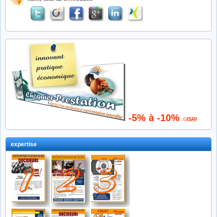
-5% à -10%
©
ISRI
expertise