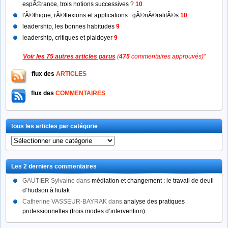
espÃ©rance, trois notions successives ?
10
l'Ã©thique, rÃ©flexions et applications : gÃ©nÃ©ralitÃ©s
10
leadership, les bonnes habitudes
9
leadership, critiques et plaidoyer
9
Voir les 75 autres articles parus
(
475
commentaires approuvés)
"
flux des
ARTICLES
flux des
COMMENTAIRES
tous les articles par catégorie
tous
les
articles
Les 2 derniers commentaires
par
catégorie
GAUTIER Sylvaine
dans
médiation et changement : le travail de deuil
d’hudson à fiutak
Catherine VASSEUR-BAYRAK
dans
analyse des pratiques
professionnelles (trois modes d’intervention)