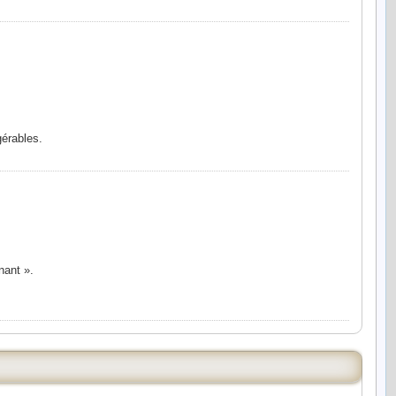
gérables.
.
nant ».