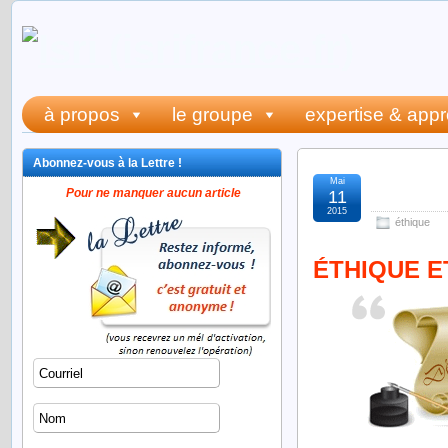
à propos
le groupe
expertise & app
Abonnez-vous à la Lettre !
Mai
éthiqu
Pour ne manquer aucun article
11
2015
éthique
ÉTHIQUE ET