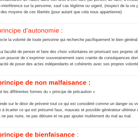
-interférence sur la personne, sauf cas légitime ou urgent, (respect de la vie 
i des moyens de ces libertés (pour autant que cela nous appartienne).
principe d’autonomie :
pecte la volonté de toute personne qui recherche pacifiquement le bien général
a faculté de penser et faire des choix volontaires en priorisant ses propres ob
on pouvoir de s’exprimer souverainement sans crainte de conséquences d
cité de poser des actes indépendants et cohérents avec ses propres volonté
principe de non malfaisance :
oint les différentes formes du « principe de précaution »
fonde sur le désir de prévenir tout ce qui est considéré comme un danger ou viol
lle à écarter ce qui est présumé faux, mauvais et possible générateur ultérieur
à ne pas nuire, ne pas détruire et ne pas ajouter inutilement du mal au mal.
principe de bienfaisance
: