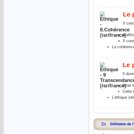
Le 
Il con
Il aff
Il con
La cohérence
Le 
Il donn
Il fai
Cette 
L’éthique int
Définition de l