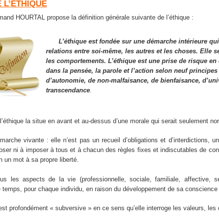
 L’ETHIQUE
and HOURTAL propose la définition générale suivante de l’éthique :
L’éthique est fondée sur une démarche intérieure qui
relations entre soi-même, les autres et les choses. Elle s
les comportements. L’éthique est une prise de risque en 
dans la pensée, la parole et l’action selon neuf principes
d’autonomie, de non-malfaisance, de bienfaisance, d’uni
transcendance
.
l’éthique la situe en avant et au-dessus d’une morale qui serait seulement no
marche vivante : elle n’est pas un recueil d’obligations et d’interdictions, 
ser ni à imposer à tous et à chacun des règles fixes et indiscutables de cond
n un mot à sa propre liberté.
ous les aspects de la vie (professionnelle, sociale, familiale, affective, 
le temps, pour chaque individu, en raison du développement de sa conscienc
est profondément « subversive » en ce sens qu’elle interroge les valeurs, les 