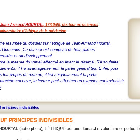
Jean-Armand HOURTAL
, 17/10/05,
docteur en sciences
niversitaire d’éthique de la médecine
artie résumée du dossier sur l’éthique de Jean-Armand Hourtal,
 Humaines. Ce dossier est composé de trois parties :
éralités et
un développement.
dre la mesure du travail effectué en lisant le
résumé
. S’il souhaite
ndements, il lira avantageusement la partie
généralités
. Enfin, pour
 les propos du résumé, il lira soigneusement la partie
manière connexe, le lecteur peut effectuer un
exercice contextualisé
e
.
f principes indivisibles
EUF PRINCIPES INDIVISIBLES
 HOURTAL
(notre photo), L’ÉTHIQUE est une démarche volontaire et perfectible,