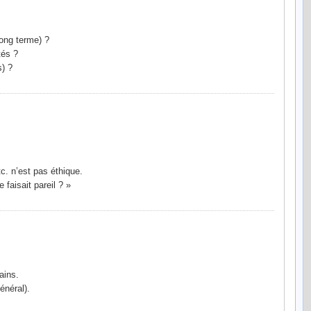
 long terme) ?
tés ?
s) ?
tc. n’est pas éthique.
 faisait pareil ? »
ains.
énéral).