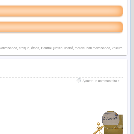
bienfaisance
,
éthique
,
éthos
,
Hourtal
,
justice
,
liberté
,
morale
,
non malfaisance
,
valeurs
troisième partie :
Développement
umé
Ajouter un commentaire »
Déontologie médias et animations