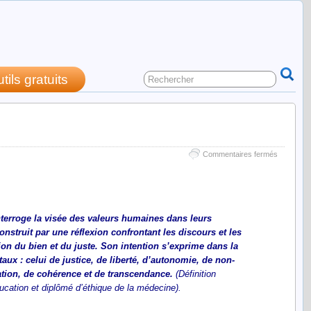
utils gratuits
sur
Commentaires fermés
éthique
et
morale
(dossier)
nterroge la visée des valeurs humaines dans leurs
onstruit par une réflexion confrontant les discours et les
on du bien et du juste. Son intention s’exprime dans la
aux : celui de justice, de liberté, d’autonomie, de non-
ation, de cohérence et de transcendance.
(Définition
cation et diplômé d’éthique de la médecine).