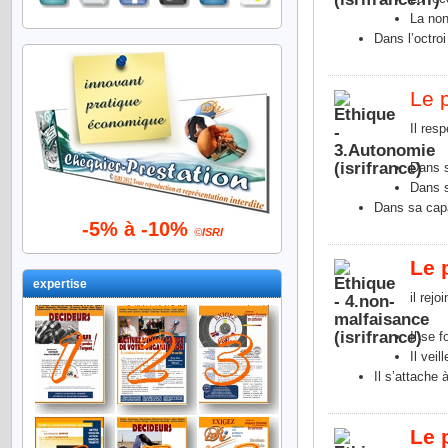
La non
Dans l’octro
Le 
Il res
Dans s
Dans s
Dans sa capa
-5% à -10%
©
ISRI
Le 
expertise
il rej
Il se 
Il vei
Il s’attache 
Le 