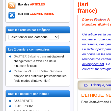
flux des
ARTICLES
flux des
COMMENTAIRES
D’après
l’éthique
de
Humaines,
diplômé u
tous les articles par catégorie
Cet article est la p
tous
docteur en Sciences
les
un résumé,
des gén
articles
Le lecteur peut pren
Les 2 derniers commentaires
par
en connaître les fo
catégorie
GAUTIER Sylvaine
dans
médiation et
tenir comme certains
changement : le travail de deuil
développement
.
De 
d’hudson à fiutak
collectif sur l'éthiqu
Catherine VASSEUR-BAYRAK
dans
analyse des pratiques professionnelles
(trois modes d’intervention)
L'éthique, neu
tous les dossiers par thèmes
L’ETHIQUE, N
ASSERTIVITE
Pour
Jean-Armand
LEADERSHIP