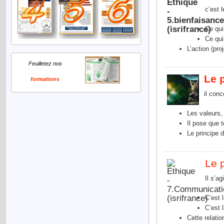
c’est l
Ce qui 
Ce qui
L’action (pro
Feuilletez nos
Le p
formations
il con
Les valeurs,
Il pose que t
Le principe d
Le 
Il s’a
C’est 
C’est 
Cette relatio