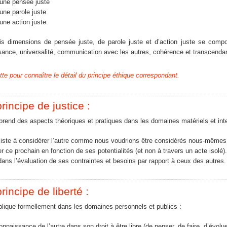
une pensée juste
une parole juste
une action juste.
s dimensions de pensée juste, de parole juste et d’action juste se compose
sance, universalité, communication avec les autres, cohérence et transcenda
tte pour connaître le détail du principe éthique correspondant.
rincipe de justice :
prend des aspects théoriques et pratiques dans les domaines matériels et inte
siste à considérer l’autre comme nous voudrions être considérés nous-mêmes
ter ce prochain en fonction de ses potentialités (et non à travers un acte isolé).
dans l’évaluation de ses contraintes et besoins par rapport à ceux des autres.
rincipe de liberté :
pplique formellement dans les domaines personnels et publics :
onnaissance de l’autre dans son droit à être libre (de penser, de faire, d’évol