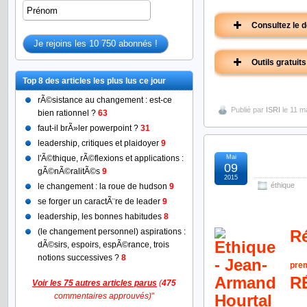
Consultez le 
Outils gratuits
Top 8 des articles les plus lus ce jour
rÃ©sistance au changement : est-ce
Publié par
ISRI
le 11 m
bien rationnel ?
63
faut-il brÃ»ler powerpoint ?
31
pre
leadership, critiques et plaidoyer
9
Mai
l’éthi
l'Ã©thique, rÃ©flexions et applications :
09
gÃ©nÃ©ralitÃ©s
9
2015
éthique
le changement : la roue de hudson
9
se forger un caractÃ¨re de leader
9
leadership, les bonnes habitudes
8
L’animateur 
(le changement personnel) aspirations :
Ré
(quest
dÃ©sirs, espoirs, espÃ©rance, trois
notions successives ?
8
prem
R
Voir les 75 autres articles parus
(
475
commentaires approuvés)
"