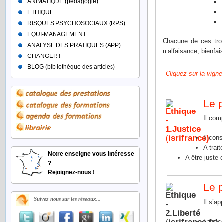
ANIMATIQUE (pédagogie)
ETHIQUE
RISQUES PSYCHOSOCIAUX (RPS)
EQUI-MANAGEMENT
Chacune de ces troi
ANALYSE DES PRATIQUES (APP)
malfaisance, bienfai
CHANGER !
BLOG (bibliothèque des articles)
Cliquez sur la vigne
Le p
Il com
Il con
A trai
Notre enseigne vous intéresse
A être juste 
?
Rejoignez-nous !
Le p
Suivez-nous sur les réseaux...
Il s’a
La rec