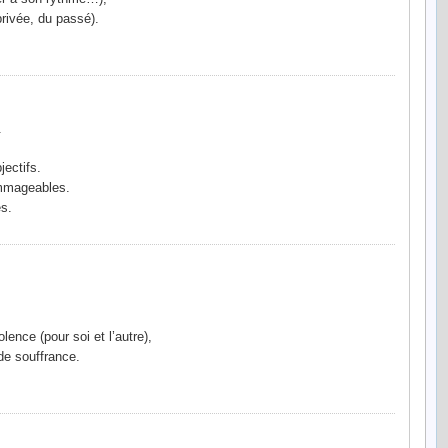
privée, du passé).
.
jectifs.
ommageables.
s.
ence (pour soi et l’autre),
 de souffrance.