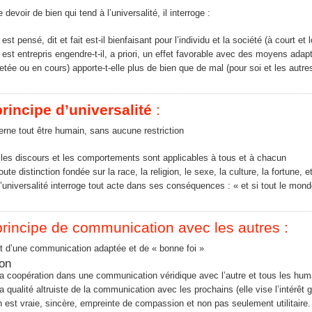
e devoir de bien qui tend à l’universalité, il interroge :
est pensé, dit et fait est-il bienfaisant pour l’individu et la société (à court et
 est entrepris engendre-t-il, a priori, un effet favorable avec des moyens adap
jetée ou en cours) apporte-t-elle plus de bien que de mal (pour soi et les autre
rincipe d’universalité
:
cerne tout être humain, sans aucune restriction
 les discours et les comportements sont applicables à tous et à chacun
oute distinction fondée sur la race, la religion, le sexe, la culture, la fortune, e
’universalité interroge tout acte dans ses conséquences : « et si tout le monde
principe de communication avec les autres :
git d’une communication adaptée et de « bonne foi »
la coopération dans une communication véridique avec l’autre et tous les hum
la qualité altruiste de la communication avec les prochains (elle vise l’intérêt g
n est vraie, sincère, empreinte de compassion et non pas seulement utilitaire.