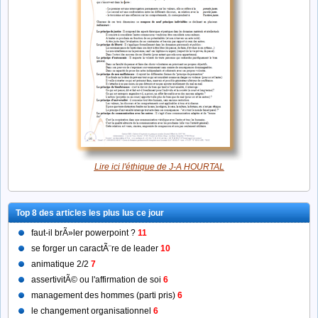
Lire ici l'éthique de J-A HOURTAL
Top 8 des articles les plus lus ce jour
faut-il brÃ»ler powerpoint ?
11
se forger un caractÃ¨re de leader
10
animatique 2/2
7
assertivitÃ© ou l'affirmation de soi
6
management des hommes (parti pris)
6
le changement organisationnel
6