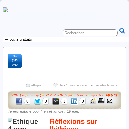
Mai
l’éthique, réflexions et
09
2015
applications :
développement
éthique
Déjà 1 commentaire... ►
ajoutez le vôtre.
8
0
1
0
Temps estimé pour lire cet article : 19 min.
Réflexions sur
l’éthique