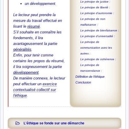
Le principe de justice :
un développement.
Le principe de liberté :
Le principe d’autonomie :
Le lecteur peut prendre la
Le principe de non
mesure du travail effectué en
malfaisance :
lisant le
résumé
.
Le principe de bienfaisance :
S’il souhaite en connaître les
Le principe d’universalité :
fondements, il lira
Le principe de
avantageusement la partie
communication avec les
généralités
.
autres :
Enfin, pour tenir comme
Le principe de cohérence :
certains les propos du résumé,
Le principe de
il lira soigneusement la partie
transcendance :
développement
.
Définition de l’éthique
De manière connexe, le lecteur
Conclusion
peut effectuer un
exercice
contextualisé collectif sur
l'éthique
.
L'éthique se fonde sur une démarche