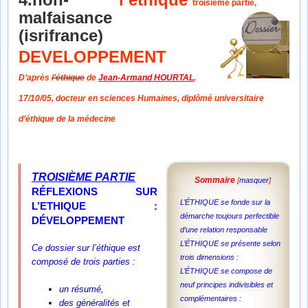
troisième partie,
DEVELOPPEMENT
D’après
l’éthique
de
Jean-Armand HOURTAL
,
17/10/05,
docteur en sciences Humaines,
diplômé universitaire
d’éthique de la médecine
TROISIÈME
PARTIE
Sommaire
[
masquer
]
RÉFLEXIONS
SUR
L’ÉTHIQUE se fonde sur la
L’ETHIQUE :
démarche toujours perfectible
D
É
VELOPPEMENT
d’une relation responsable
L’ÉTHIQUE se présente selon
Ce dossier sur l’éthique est
trois dimensions :
composé de trois parties :
L’ÉTHIQUE se compose de
neuf principes indivisibles et
un résumé,
complémentaires :
des généralités et