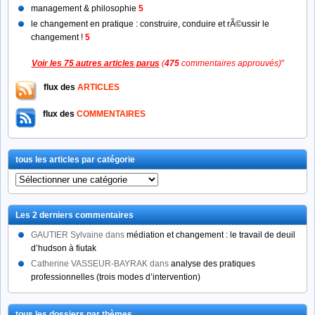
management & philosophie
5
le changement en pratique : construire, conduire et rÃ©ussir le
changement !
5
Voir les 75 autres articles parus
(
475
commentaires approuvés)
"
flux des
ARTICLES
flux des
COMMENTAIRES
tous les articles par catégorie
tous
les
articles
Les 2 derniers commentaires
par
catégorie
GAUTIER Sylvaine
dans
médiation et changement : le travail de deuil
d’hudson à fiutak
Catherine VASSEUR-BAYRAK
dans
analyse des pratiques
professionnelles (trois modes d’intervention)
tous les dossiers par thèmes