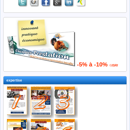
-5% à -10%
©
ISRI
expertise