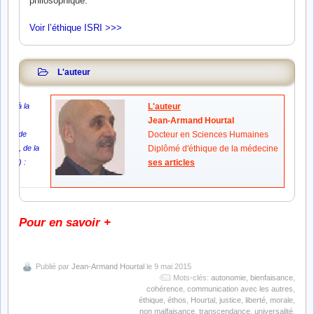
philosophique.
fonder ses propres règles. Il le serait en réalité s’il ne
questions (dont le traitement du terrorisme est un exemple
posait comme principe le respect de l’autre, il convient
parfait) ne peuvent être approchées et résolues que dans
Voir l’éthique ISRI >>>
de le rappeler sans cesse. Puisque nous faisons
l’optique de l’ensemble des composantes de l’éthique.
référence à la volonté, il convient de rappeler cette
définition : « La volonté humaine se construit par
L'auteur
l’énergie d’une pensée se manifestant dans le temps
par un acte libre en vue d’une fin ».
ticle à la
L'auteur
rce
Jean-Armand Hourtal
ntête de
Docteur en Sciences Humaines
xemple, de la
Diplômé d'éthique de la médecine
xtrait) :
ses articles
Pour en savoir +
Publié par
Jean-Armand Hourtal
le 9 mai 2015
Mots-clés:
autonomie
,
bienfaisance
,
cohérence
,
communication avec les autres
,
éthique
,
éthos
,
Hourtal
,
justice
,
liberté
,
morale
,
non malfaisance
,
transcendance
,
universalité
,