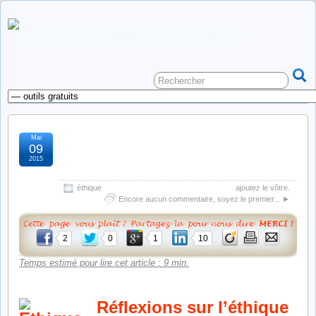
Mai
l’éthique, réflexions et
09
2015
applications : résumé
éthique
ajoutez le vôtre.
Encore aucun commentaire, soyez le premier... ►
2
0
1
10
Temps estimé pour lire cet article : 9 min.
Réflexions sur l’éthique