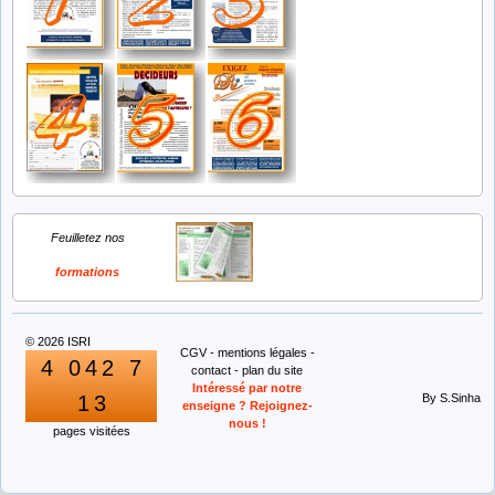
Feuilletez nos
formations
© 2026
ISRI
CGV
-
mentions légales
-
4
0
4
2
7
contact
-
plan du site
Intéressé par notre
By S.Sinha
1
3
enseigne ? Rejoignez-
nous !
pages visitées