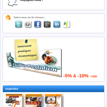
Rejoignez-nous !
Suivez-nous sur les réseaux...
-5% à -10%
©
ISRI
expertise