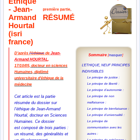
première partie,
RÉSUMÉ
D’après
l’éthique
de
Jean-
Sommaire
[
masquer
]
Armand HOURTAL
,
L’ETHIQUE, NEUF PRINCIPES
17/10/05,
docteur en sciences
INDIVISIBLES
Humaines,
diplômé
Le principe de justice :
universitaire d’éthique de la
Le principe de liberté :
médecine
Le principe d’autonomie :
Cet article est la partie
Le principe de non
résumée du dossier sur
malfaisance :
l’éthique de Jean-Armand
Le principe de bienfaisance :
Hourtal, docteur en Sciences
Le principe d’universalité :
Humaines. Ce dossier
Le principe de
est composé de trois parties :
communication avec les
un résumé,
des généralités et
autres :
Le principe de cohérence :