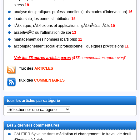
stress
18
analyse des pratiques professionnelles (trois modes d'intervention)
16
leadership, les bonnes habitudes
15
l'Ã©thique, rÃ©flexions et applications : gÃ©nÃ©ralitÃ©s
15
assertivitÃ© ou l'affirmation de soi
13
management des hommes (parti pris)
11
accompagnement social et professionnel : quelques prÃ©cisions
11
Voir les 75 autres articles parus
(
475
commentaires approuvés)
"
flux des
ARTICLES
flux des
COMMENTAIRES
tous les articles par catégorie
tous
les
articles
Les 2 derniers commentaires
par
catégorie
GAUTIER Sylvaine
dans
médiation et changement : le travail de deuil