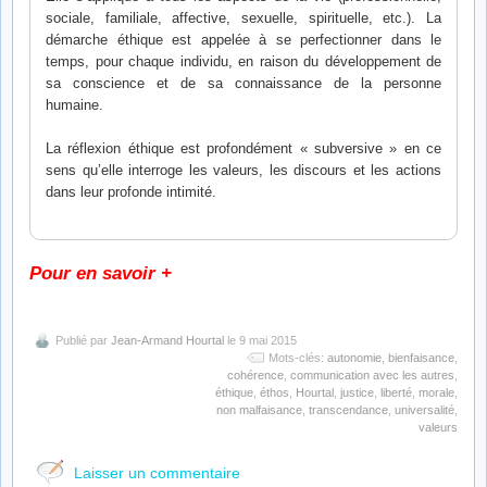
sociale, familiale, affective, sexuelle, spirituelle, etc.). La
démarche éthique est appelée à se perfectionner dans le
temps, pour chaque individu, en raison du développement de
sa conscience et de sa connaissance de la personne
humaine.
La réflexion éthique est profondément « subversive » en ce
sens qu’elle interroge les valeurs, les discours et les actions
dans leur profonde intimité.
Pour en savoir +
Publié par
Jean-Armand Hourtal
le 9 mai 2015
Mots-clés:
autonomie
,
bienfaisance
,
cohérence
,
communication avec les autres
,
éthique
,
éthos
,
Hourtal
,
justice
,
liberté
,
morale
,
non malfaisance
,
transcendance
,
universalité
,
valeurs
Laisser un commentaire