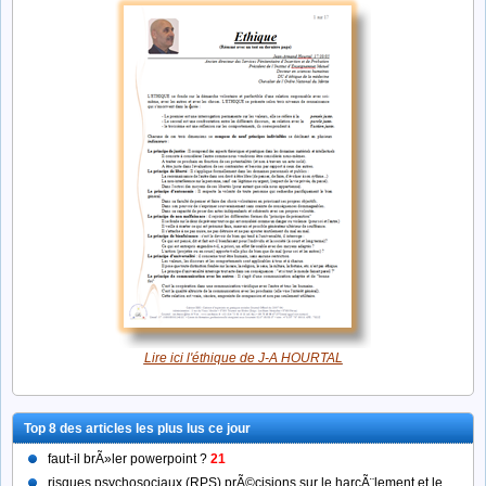
Lire ici l'éthique de J-A HOURTAL
Top 8 des articles les plus lus ce jour
faut-il brÃ»ler powerpoint ?
21
risques psychosociaux (RPS) prÃ©cisions sur le harcÃ¨lement et le