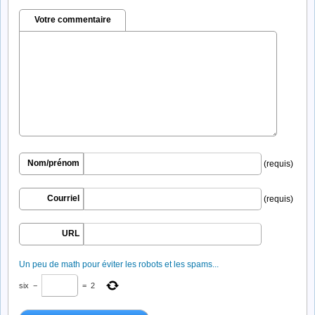
Votre commentaire
Nom/prénom
(requis)
Courriel
(requis)
URL
Un peu de math pour éviter les robots et les spams...
six
−
=
2