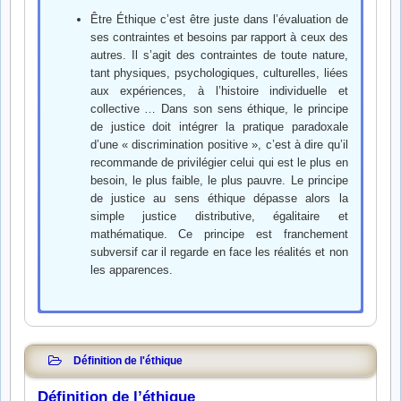
Être Éthique c’est être juste dans l’évaluation de
ses contraintes et besoins par rapport à ceux des
autres. Il s’agit des contraintes de toute nature,
tant physiques, psychologiques, culturelles, liées
aux expériences, à l’histoire individuelle et
collective … Dans son sens éthique, le principe
de justice doit intégrer la pratique paradoxale
d’une « discrimination positive », c’est à dire qu’il
recommande de privilégier celui qui est le plus en
besoin, le plus faible, le plus pauvre. Le principe
de justice au sens éthique dépasse alors la
simple justice distributive, égalitaire et
mathématique. Ce principe est franchement
subversif car il regarde en face les réalités et non
les apparences.
Le principe
Le principe de non
Le principe de
Le principe de
Le principe de liberté :
Le principe
Le principe de
Le principe de
d’universalité :
malfaisance :
bienfaisance :
communication avec les
d’autonomie :
transcendance :
cohérence :
Définition de l'éthique
Ce principe est des plus incompris
autres :
Il commence par la capacité de penser par soi-même et non
il concerne tout être humain, sans aucune restriction
Il concerne la relation entre la fin et les moyens employés
Il donne à l’éthique une ouverture vers l’indicible, c’est à dire
Nous pourrions le résumer par
c’est le devoir de bien qui tend à
même s’il figure dans la devise de la France : Liberté.
Il s’agit d’une communication de « bonne foi » avec
Définition de l’éthique
pas en référence exclusive à une idéologie non intégrée. Il
cette affirmation « surtout ne pas nuire ». Ce principe de non
l’universalité, il commence par :
ce qui ne peut se décrire au moyen de mots et des concepts.
Égalité. Fraternité. Sachons que le principe de liberté (pour