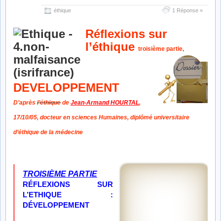
éthique
1 Réponse »
Réflexions sur
l’éthique
troisième partie,
DEVELOPPEMENT
D’après
l’éthique
de
Jean-Armand HOURTAL
,
17/10/05,
docteur en sciences Humaines,
diplômé universitaire
d’éthique de la médecine
TROISIÈME
PARTIE
RÉFLEXIONS
SUR
L’ETHIQUE :
D
É
VELOPPEMENT