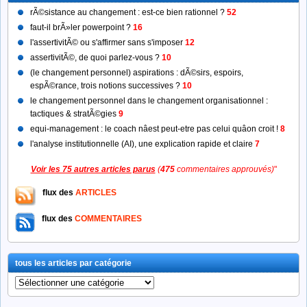
rÃ©sistance au changement : est-ce bien rationnel ?
52
faut-il brÃ»ler powerpoint ?
16
l'assertivitÃ© ou s'affirmer sans s'imposer
12
assertivitÃ©, de quoi parlez-vous ?
10
(le changement personnel) aspirations : dÃ©sirs, espoirs,
espÃ©rance, trois notions successives ?
10
le changement personnel dans le changement organisationnel :
tactiques & stratÃ©gies
9
equi-management : le coach nâest peut-etre pas celui quâon croit !
8
l'analyse institutionnelle (AI), une explication rapide et claire
7
Voir les 75 autres articles parus
(
475
commentaires approuvés)
"
flux des
ARTICLES
flux des
COMMENTAIRES
tous les articles par catégorie
tous
les