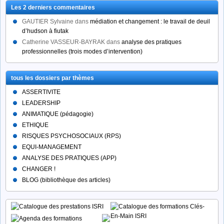
articles
Les 2 derniers commentaires
par
catégorie
GAUTIER Sylvaine
dans
médiation et changement : le travail de deuil
d’hudson à fiutak
Catherine VASSEUR-BAYRAK
dans
analyse des pratiques
professionnelles (trois modes d’intervention)
tous les dossiers par thèmes
ASSERTIVITE
LEADERSHIP
ANIMATIQUE (pédagogie)
ETHIQUE
RISQUES PSYCHOSOCIAUX (RPS)
EQUI-MANAGEMENT
ANALYSE DES PRATIQUES (APP)
CHANGER !
BLOG (bibliothèque des articles)