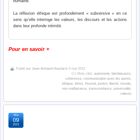
humaine.
La réflexion éthique est profondément « subversive » en ce
sens qu’elle interroge les valeurs, les discours et les actions
dans leur profonde intimité.
Pour en savoir +
Publié par
Jean-Armand Hourtal
le 9 mai 2015
Mots-clés:
autonomie
,
bienfaisance
,
cohérence
,
communication avec les autres
,
éthique
,
éthos
,
Hourtal
,
justice
,
liberté
,
morale
,
non malfaisance
,
transcendance
,
universalité
,
valeurs
Mai
l’éthique, réflexions et
09
2015
applications :
développement