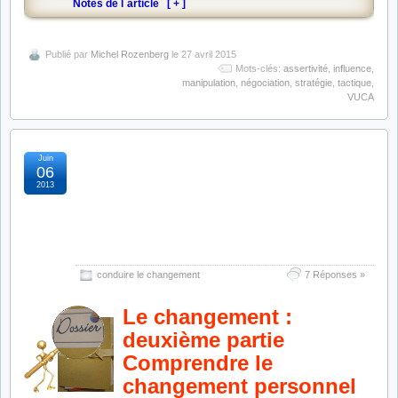
Notes de l`article
[
+
]
Publié par
Michel Rozenberg
le 27 avril 2015
Mots-clés:
assertivité
,
influence
,
manipulation
,
négociation
,
stratégie
,
tactique
,
VUCA
Juin
comprendre le
06
2013
changement : du besoin
du salarié à ses
aspirations
conduire le changement
7 Réponses »
Le changement :
deuxième partie
Comprendre le
changement personnel