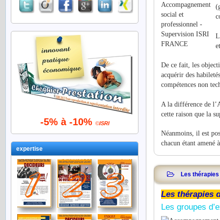
(
c
L
e
De ce fait, les object
acquérir des habileté
compétences non tec
A la différence de l’
cette raison que la s
-5% à -10%
©
ISRI
Néanmoins, il est pos
chacun étant amené à
expertise
Les thérapies
Les thérapies 
Les groupes d’e