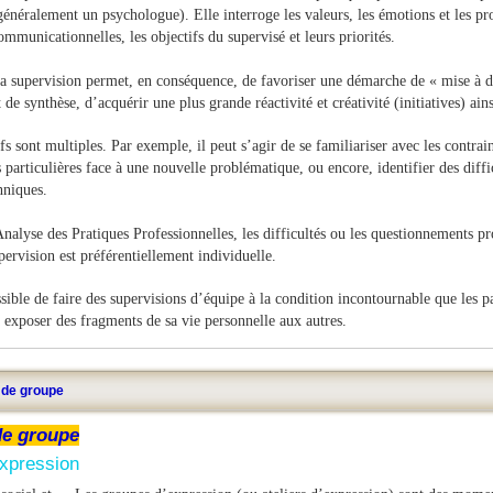
généralement un psychologue). Elle interroge les valeurs, les émotions et les pr
ommunicationnelles, les objectifs du supervisé et leurs priorités.
a supervision permet, en conséquence, de
favoriser une démarche de « mise à d
t de synthèse, d’acquérir une plus grande réactivité et créativité (initiatives) ai
ifs sont multiples. Par exemple, il peut s’agir de se familiariser avec les contrai
s particulières face à une nouvelle problématique, ou encore, identifier des diff
hniques.
Analyse des Pratiques Professionnelles, les difficultés ou les questionnements pr
upervision est préférentiellement individuelle.
sible de faire des supervisions d’équipe à la condition incontournable que les pa
 exposer des fragments de sa vie personnelle aux autres.
 de groupe
de groupe
xpression