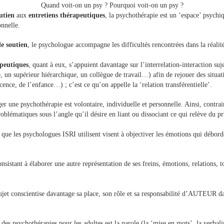
Quand voit-on un psy ? Pourquoi voit-on un psy ?
utien
aux
entretiens thérapeutiques
, la psychothérapie est un ‘espace’ psychiq
onnelle.
de soutien
, le psychologue accompagne les difficultés rencontrées dans la réalit
apeutiques
, quant à eux, s’appuient davantage sur l’interrelation-interaction suj
 un supérieur hiérarchique, un collègue de travail…) afin de rejouer des situatio
cence, de l’enfance…) ; c’est ce qu’on appelle la ‘relation transférentielle’.
 une psychothérapie est volontaire, individuelle et personnelle. Ainsi, contra
roblématiques sous l’angle qu’il désire en liant ou dissociant ce qui relève du pr
 que les psychologues ISRI utilisent visent à objectiver les émotions qui déborden
nsistant à élaborer une autre représentation de ses freins, émotions, relations, t
ujet conscientise davantage sa place, son rôle et sa responsabilité d’AUTEUR d
 des psychothérapies pour les adultes est la parole (la ‘mise en mots’, la verbali