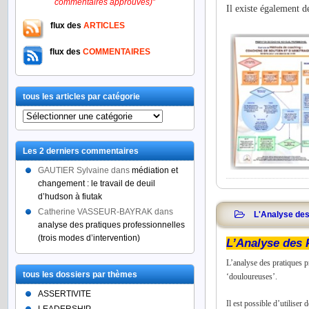
commentaires approuvés)
"
Il existe également 
flux des
ARTICLES
flux des
COMMENTAIRES
tous les articles par catégorie
tous
les
articles
Les 2 derniers commentaires
par
catégorie
GAUTIER Sylvaine
dans
médiation et
changement : le travail de deuil
d’hudson à fiutak
Catherine VASSEUR-BAYRAK
dans
L'Analyse des
analyse des pratiques professionnelles
(trois modes d’intervention)
L’Analyse des 
L’analyse des pratiques p
tous les dossiers par thèmes
‘douloureuses’.
ASSERTIVITE
Il est possible d’utilise