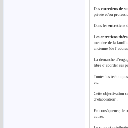
Des
entretiens de so
privée et/ou professi
Dans les
entretiens 
Les
entretiens thér
membre de la famille,
ancienne (de l’adoles
La démarche d’engager
libre d’aborder ses p
Toutes les techniques
etc.
Cette objectivation co
d’élaboration’.
En conséquence, le s
autres.
Le support privilégié