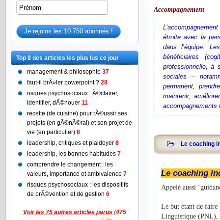
L’accompagnement s
étroite avec la pe
dans l’équipe. Le
bénéficiaires (cog
Top 8 des articles les plus lus ce jour
professionnelle, à 
management & philosophie
37
sociales – notamm
faut-il brÃ»ler powerpoint ?
28
permanent, prendr
risques psychosociaux : Ã©clairer,
maintenir, amélior
identifier, dÃ©nouer
11
accompagnements le
recette (de cuisine) pour rÃ©ussir ses
projets (en gÃ©nÃ©ral) et son projet de
vie (en particulier)
8
leadership, critiques et plaidoyer
8
Le coaching in
leadership, les bonnes habitudes
7
comprendre le changement : les
Le coaching in
valeurs, importance et ambivalence
7
risques psychosociaux : les dispositifs
Appelé aussi ‘guidan
de prÃ©vention et de gestion
6
Le but étant de faire
Voir les 75 autres articles parus
(
475
Linguistique (PNL), 