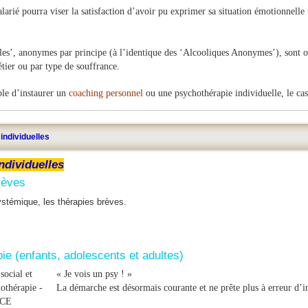
larié pourra viser la satisfaction d’avoir pu exprimer sa situation émotionnelle 
es’, anonymes par principe (à l’identique des ‘Alcooliques Anonymes’), sont ouve
étier ou par type de souffrance.
ible d’instaurer un
coaching personnel
ou une psychothérapie individuelle, le cas
individuelles
ndividuelles
rèves
stémique, les thérapies brèves.
ie (enfants, adolescents et adultes)
« Je vois un psy ! »
La démarche est désormais courante et ne prête plus à erreur d’in