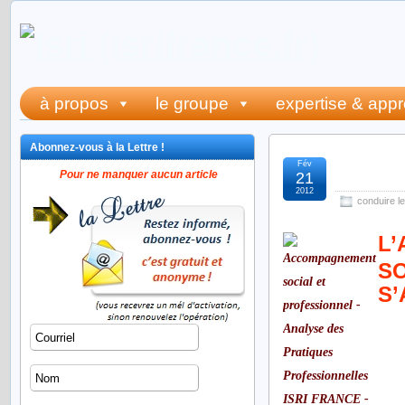
à propos
le groupe
expertise & app
Abonnez-vous à la Lettre !
Fév
accom
Pour ne manquer aucun article
21
2012
conduire l
L
SO
S