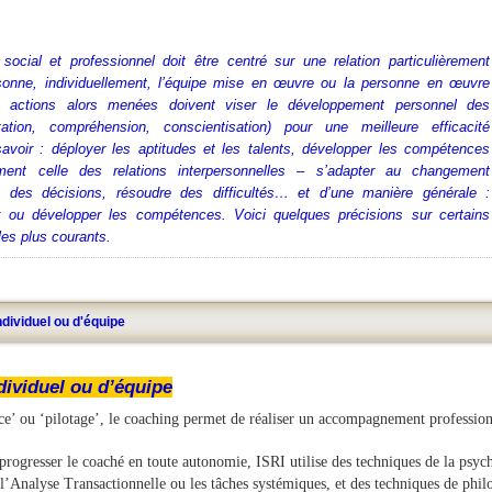
ocial et professionnel doit être centré sur une relation particulièrement
rsonne, individuellement, l’équipe mise en œuvre ou la personne en œuvre
s actions alors menées doivent viser le développement personnel des
itation, compréhension, conscientisation) pour une meilleure efficacité
savoir : déployer les aptitudes et les talents, développer les compétences
ent celle des relations interpersonnelles – s’adapter au changement
e des décisions, résoudre des difficultés… et d’une manière générale :
er ou développer les compétences. Voici quelques précisions sur certains
s plus courants.
dividuel ou d'équipe
dividuel ou d’équipe
ce’ ou ‘pilotage’, le coaching permet de réaliser un accompagnement profession
 progresser le coaché en toute autonomie, ISRI utilise des techniques de la psy
l’Analyse Transactionnelle ou les tâches systémiques, et des techniques de ph