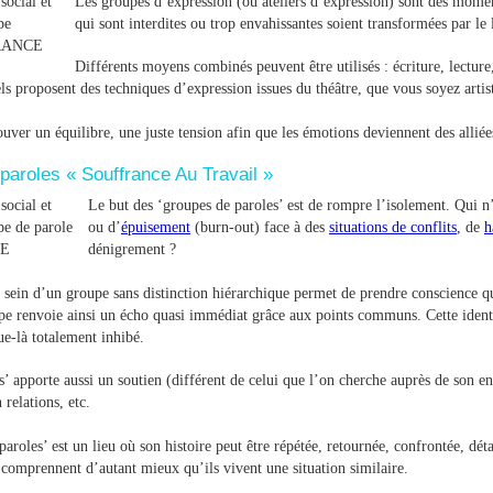
Les groupes d’expression (ou ateliers d’expression) sont des moments
qui sont interdites ou trop envahissantes soient transformées par le
Différents moyens combinés peuvent être utilisés : écriture, lecture
ls proposent des techniques d’expression issues du théâtre, que vous soyez arti
rouver un équilibre, une juste tension afin que les émotions deviennent des alliée
paroles « Souffrance Au Travail »
Le but des ‘groupes de paroles’ est de rompre l’isolement. Qui n
ou d’
épuisement
(burn-out) face à des
situations de conflits
, de
h
dénigrement ?
au sein d’un groupe sans distinction hiérarchique permet de prendre conscience 
upe renvoie ainsi un écho quasi immédiat grâce aux points communs. Cette ident
ue-là totalement inhibé.
’ apporte aussi un soutien (différent de celui que l’on cherche auprès de son ent
 relations, etc.
aroles’ est un lieu où son histoire peut être répétée, retournée, confrontée, déta
 comprennent d’autant mieux qu’ils vivent une situation similaire.