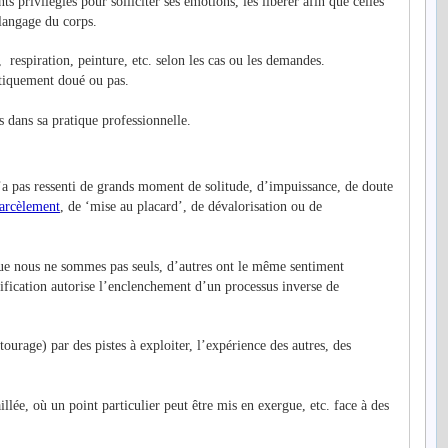
 privilégiés pour solliciter ses émotions, les libérer afin que celles
 langage du corps.
, respiration, peinture, etc. selon les cas ou les demandes.
stiquement doué ou pas.
s dans sa pratique professionnelle.
’a pas ressenti de grands moment de solitude, d’impuissance, de doute
arcèlement
, de ‘mise au placard’, de dévalorisation ou de
que nous ne sommes pas seuls, d’autres ont le même sentiment
ification autorise l’enclenchement d’un processus inverse de
ourage) par des pistes à exploiter, l’expérience des autres, des
illée, où un point particulier peut être mis en exergue, etc. face à des