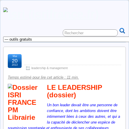
Mai
le leadership (dossier)
20
2013
leadership & management
Temps estimé pour lire cet article : 11 min.
LE LEADERSHIP
(dossier)
Un bon leader devait être une personne de
confiance, dont les ambitions doivent être
intimement liées à ceux des autres, et qui a
la capacité de déclencher une espèce de
soumission spontanée et enthousiaste de ses collaborateurs.