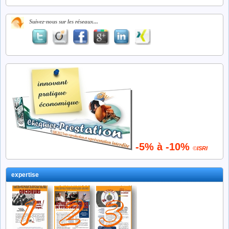
Suivez-nous sur les réseaux...
-5% à -10%
©
ISRI
expertise