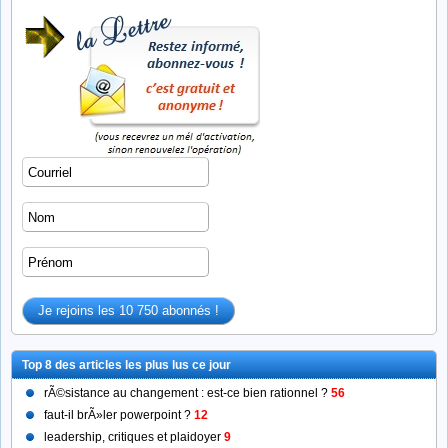
Manager avec la philosophie
Equi-management, Leadership et
(détails)
Assertivité
(détails)
Se forger un caractère de
L’ennéagramme, un outil
leader : les 4 attributs
d’évaluation du caractère d
incontournables
leader…
FORMATION LEADERSHIP
FORMATION LEADERSHIP
Affirmation de Soi & Développement
Devenir un Négociateur-Référe
du Leadership
(détails)
(détails)
coaching
accompagnements
Top 8 des articles les plus lus ce jour
rÃ©sistance au changement : est-ce bien rationnel ?
56
faut-il brÃ»ler powerpoint ?
12
leadership, critiques et plaidoyer
9