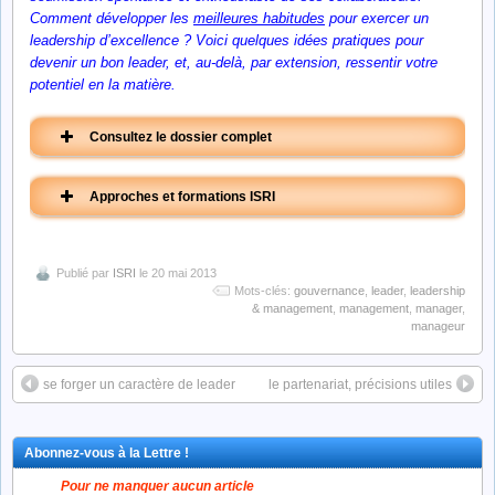
Comment développer les
meilleures habitudes
pour exercer un
leadership d’excellence ? Voici quelques idées pratiques pour
devenir un bon leader, et, au-delà, par extension, ressentir votre
potentiel en la matière.
Consultez le dossier complet
Approches et formations ISRI
1re partie
2me partie
Publié par
ISRI
le 20 mai 2013
Mots-clés:
gouvernance
,
leader
,
leadership
& management
,
management
,
manager
,
manageur
Leadership #1
Leadership #2
Critiques et plaidoyer
capacité + EFFICACITÉ
se forger un caractère de leader
le partenariat, précisions utiles
Abonnez-vous à la Lettre !
FORMATION
FORMATION
Pour ne manquer aucun article