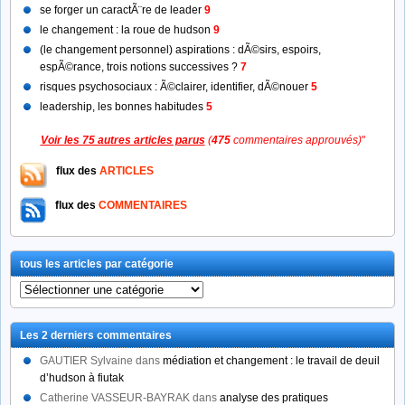
se forger un caractÃ¨re de leader
9
le changement : la roue de hudson
9
(le changement personnel) aspirations : dÃ©sirs, espoirs,
espÃ©rance, trois notions successives ?
7
risques psychosociaux : Ã©clairer, identifier, dÃ©nouer
5
leadership, les bonnes habitudes
5
Voir les 75 autres articles parus
(
475
commentaires approuvés)
"
flux des
ARTICLES
flux des
COMMENTAIRES
tous les articles par catégorie
tous
les
articles
Les 2 derniers commentaires
par
catégorie
GAUTIER Sylvaine
dans
médiation et changement : le travail de deuil
d’hudson à fiutak
Catherine VASSEUR-BAYRAK
dans
analyse des pratiques