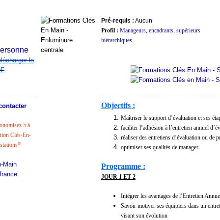
Pré-requis :
Aucun
Profil :
Manageurs, encadrants, supérieurs
hiérarchiques…
personne
lécharger la
DF
Objectifs :
contacter
Maîtriser le support d’évaluation et ses éta
onomisez 5 à
faciliter l’adhésion à l’entretien annuel d’é
ation Clés-En-
réaliser des entretiens d’évaluation ou de p
stations
©
optimiser ses qualités de manager.
Programme :
JOUR 1 ET 2
Intégrer les avantages de l’Entretien Annu
Savoir motiver ses équipiers dans un entret
visant son évolution