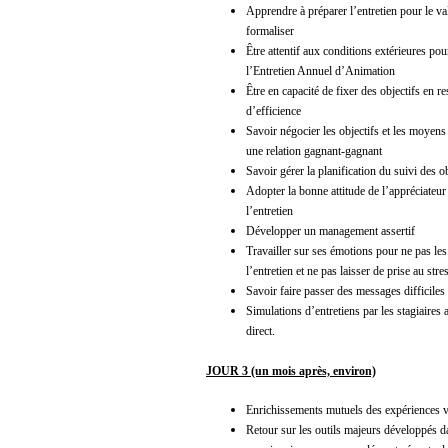
Apprendre à préparer l’entretien pour le val
formaliser
Être attentif aux conditions extérieures pou
l’Entretien Annuel d’Animation
Être en capacité de fixer des objectifs en re
d’efficience
Savoir négocier les objectifs et les moyens 
une relation gagnant-gagnant
Savoir gérer la planification du suivi des ob
Adopter la bonne attitude de l’appréciateur
l’entretien
Développer un management assertif
Travailler sur ses émotions pour ne pas les
l’entretien et ne pas laisser de prise au stre
Savoir faire passer des messages difficiles
Simulations d’entretiens par les stagiaires 
direct.
JOUR 3 (un mois après, environ)
Enrichissements mutuels des expériences v
Retour sur les outils majeurs développés d