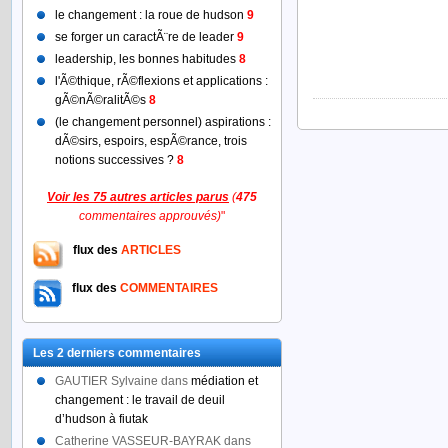
le changement : la roue de hudson
9
se forger un caractÃ¨re de leader
9
leadership, les bonnes habitudes
8
l'Ã©thique, rÃ©flexions et applications :
gÃ©nÃ©ralitÃ©s
8
(le changement personnel) aspirations :
dÃ©sirs, espoirs, espÃ©rance, trois
notions successives ?
8
Voir les 75 autres articles parus
(
475
commentaires approuvés)
"
flux des
ARTICLES
flux des
COMMENTAIRES
Les 2 derniers commentaires
GAUTIER Sylvaine
dans
médiation et
changement : le travail de deuil
d’hudson à fiutak
Catherine VASSEUR-BAYRAK
dans