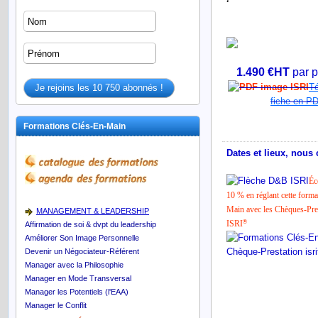
1.490 €HT
par 
Té
fiche en P
Formations Clés-En-Main
Dates et lieux, nous 
Éc
10 % en réglant cette form
Main avec les Chèques-Pre
MANAGEMENT & LEADERSHIP
ISRI
®
Affirmation de soi & dvpt du leadership
Améliorer Son Image Personnelle
Devenir un Négociateur-Référent
Manager avec la Philosophie
Manager en Mode Transversal
Manager les Potentiels (l'EAA)
Manager le Conflit