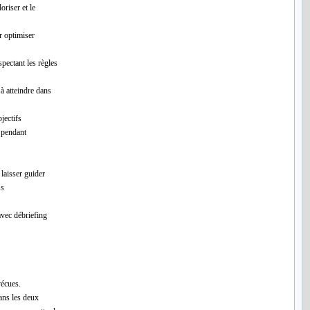
oriser et le
r optimiser
spectant les règles
à atteindre dans
jectifs
 pendant
 laisser guider
ss
avec débriefing
écues.
ans les deux