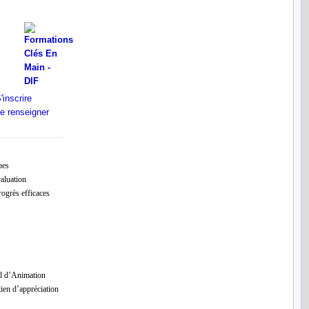
pes
valuation
rogrès efficaces
el d’Animation
ien d’appréciation