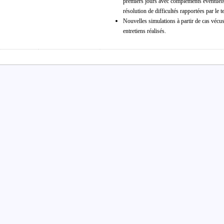
premiers jours avec compléments éventuels
résolution de difficultés rapportées par le te
Nouvelles simulations à partir de cas vécu
entretiens réalisés.