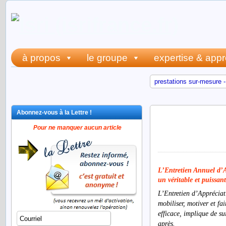
à propos
le groupe
expertise & app
prestations sur-mesure -
Abonnez-vous à la Lettre !
manager ef
Pour ne manquer aucun article
+1)
L’Entretien Annuel d’A
un véritable et puissa
L’Entretien d’Appréciat
mobiliser, motiver et fa
efficace, implique de su
après.