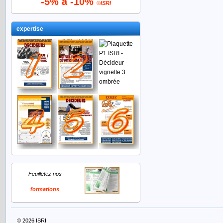
-5% à -10%
©
ISRI
expertise
Feuilletez nos
formations
© 2026
ISRI