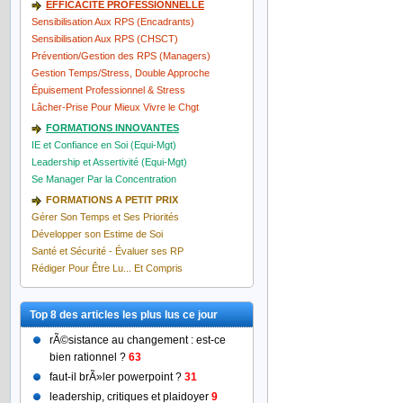
EFFICACITÉ PROFESSIONNELLE
Sensibilisation Aux RPS (Encadrants)
Sensibilisation Aux RPS (CHSCT)
Prévention/Gestion des RPS (Managers)
Gestion Temps/Stress, Double Approche
Épuisement Professionnel & Stress
Lâcher-Prise Pour Mieux Vivre le Chgt
FORMATIONS INNOVANTES
IE et Confiance en Soi (Equi-Mgt)
Leadership et Assertivité (Equi-Mgt)
Se Manager Par la Concentration
FORMATIONS A PETIT PRIX
Gérer Son Temps et Ses Priorités
Développer son Estime de Soi
Santé et Sécurité - Évaluer ses RP
Rédiger Pour Être Lu... Et Compris
Top 8 des articles les plus lus ce jour
rÃ©sistance au changement : est-ce
bien rationnel ?
63
faut-il brÃ»ler powerpoint ?
31
leadership, critiques et plaidoyer
9