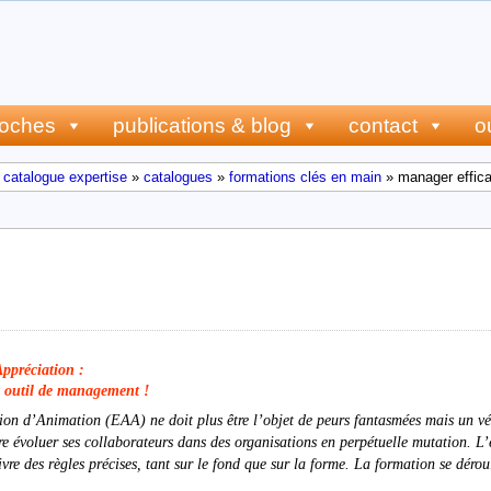
roches
publications & blog
contact
o
 catalogue expertise
»
catalogues
»
formations clés en main
» manager efficac
ficacement les potentiels (l’Entreti
ppréciation :
nt outil de management !
ion d’Animation (EAA) ne doit plus être l’objet de peurs fantasmées mais un vé
ire évoluer ses collaborateurs dans des organisations en perpétuelle mutation. L’
ivre des règles précises, tant sur le fond que sur la forme. La formation se déro