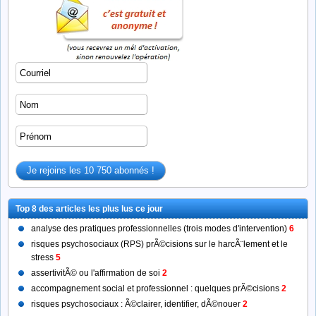
(détails)
Assertivité
(détails)
Se forger un caractère de
L’ennéagramme, un outil
leader : les 4 attributs
d’évaluation du caractère d
incontournables
leader…
FORMATION LEADERSHIP
FORMATION LEADERSHIP
Affirmation de Soi & Développement
Devenir un Négociateur-Référe
du Leadership
(détails)
(détails)
coaching
accompagnements
Top 8 des articles les plus lus ce jour
analyse des pratiques professionnelles (trois modes d'intervention)
6
risques psychosociaux (RPS) prÃ©cisions sur le harcÃ¨lement et le
stress
5
assertivitÃ© ou l'affirmation de soi
2
accompagnement social et professionnel : quelques prÃ©cisions
2
risques psychosociaux : Ã©clairer, identifier, dÃ©nouer
2