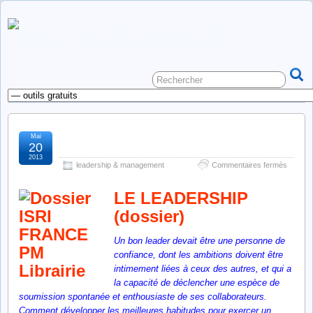
Mai
le leadership (dossier)
20
2013
sur
leadership & management
Commentaires fermés
le
leaders
LE LEADERSHIP
(dossie
(dossier)
Un bon leader devait être une personne de
confiance, dont les ambitions doivent être
intimement liées à ceux des autres, et qui a
la capacité de déclencher une espèce de
soumission spontanée et enthousiaste de ses collaborateurs.
Comment développer les
meilleures habitudes
pour exercer un