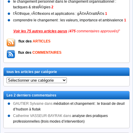
le changement personnel dans le changement organisationnel :
tactiques & stratÃ©gies
2
l'Ã©thique, rÃ©flexions et applications : gÃ©nÃ©ralitÃ©s
1
comprendre le changement : les valeurs, importance et ambivalence
1
Voir les 75 autres articles parus
(
475
commentaires approuvés)
"
flux des
ARTICLES
flux des
COMMENTAIRES
tous les articles par catégorie
tous
les
articles
Les 2 derniers commentaires
par
catégorie
GAUTIER Sylvaine
dans
médiation et changement : le travail de deuil
d’hudson à fiutak
Catherine VASSEUR-BAYRAK
dans
analyse des pratiques
professionnelles (trois modes d’intervention)