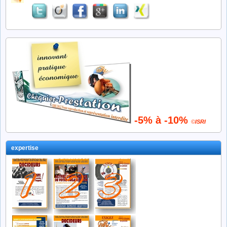
-5% à -10%
©
ISRI
expertise