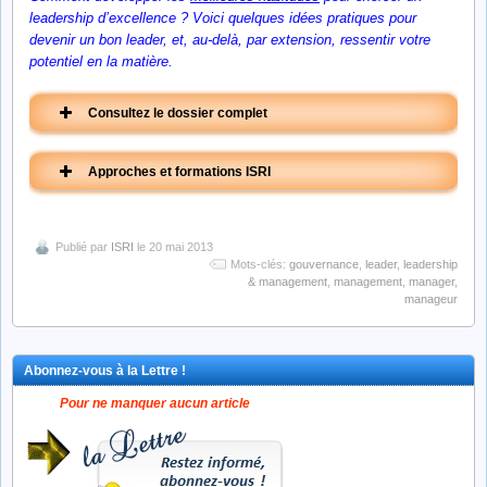
leadership d’excellence ? Voici quelques idées pratiques pour
devenir un bon leader, et, au-delà, par extension, ressentir votre
potentiel en la matière.
Consultez le dossier complet
Approches et formations ISRI
1re partie
2me partie
Publié par
ISRI
le 20 mai 2013
Mots-clés:
gouvernance
,
leader
,
leadership
& management
,
management
,
manager
,
manageur
Leadership #1
Leadership #2
Critiques et plaidoyer
capacité + EFFICACITÉ
Abonnez-vous à la Lettre !
Pour ne manquer aucun article
FORMATION
FORMATION
Manager avec la philosophie
Equi-management, Leadership et