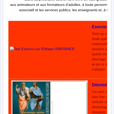
aux animateurs et aux formateurs d’adultes, à toute personne t
associatif et les services publics, les enseignants et, à tous
Exercice su
Voici un exer
mode opératoire
contextualisée 
situation ou un
qualité sociale
interroger sur l
en jeu et vous 
à adopter.
Déontologi
Cet outil ouvr
dans leur dimen
souhaite nous a
déontologie et 
domaines : les 