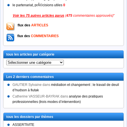
le partenariat, prÃ©cisions utiles
0
Voir les 75 autres articles parus
(
475
commentaires approuvés)
"
flux des
ARTICLES
flux des
COMMENTAIRES
tous les articles par catégorie
tous
les
articles
Les 2 derniers commentaires
par
catégorie
GAUTIER Sylvaine
dans
médiation et changement : le travail de deuil
d’hudson à fiutak
Catherine VASSEUR-BAYRAK
dans
analyse des pratiques
professionnelles (trois modes d’intervention)
tous les dossiers par thèmes
ASSERTIVITE