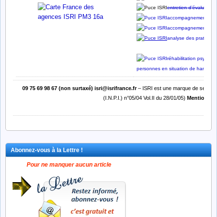
entretien d’évaluation
accompagnement soci
accompagnement prof
analyse des pratiques
réhabilitation psychos
personnes en situation de handica
09 75 69 98 67 (non surtaxé)
isri@isrifrance.fr
– ISRI est une marque de service d
(I.N.P.I.) n°05/04 Vol.II du 28/01/05)
Mentions lé
Abonnez-vous à la Lettre !
Pour ne manquer aucun article