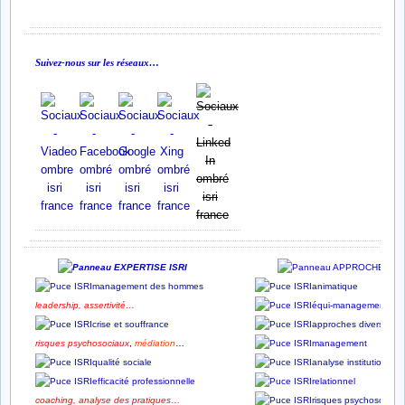
Suivez-nous sur les réseaux…
management des hommes
animatique
leadership
,
assertivité…
équi-management
crise et souffrance
approches diverses
risques psychosociaux
,
médiation
…
management
qualité sociale
analyse institution
efficacité professionnelle
relationnel
coaching,
analyse des pratiques
…
risques psychosociau