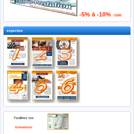
-5% à -10%
©
ISRI
expertise
Feuilletez nos
formations