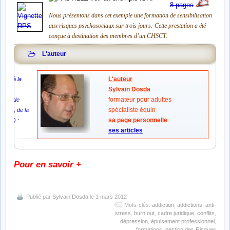
8 pages
Nous présentons dans cet exemple une formation de sensibilisation
aux risques psychosociaux sur trois jours.
Cette prestation a été
conçue à destination des membres d’un CHSCT.
L'auteur
L'auteur
ticle à la
Sylvain Dosda
rce
formateur pour adultes
ntête de
spécialiste équin
xemple, de la
sa page personnelle
xtrait) :
ses articles
Pour en savoir +
Publié par
Sylvain Dosda
le 1 mars 2012
Mots-clés:
addiction
,
addictions
,
anti-
stress
,
burn out
,
cadre juridique
,
conflits
,
dépression
,
épuisement professionnel
,
formations
,
gestion des Risques