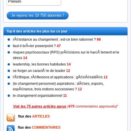
Top 8 des articles les plus lus ce jour
rÃ©sistance au changement : est-ce bien rationnel ?
66
faut-il brÃ»ler powerpoint ?
47
risques psychosociaux (RPS) prÃ©cisions sur le harcÃ¨lement et le
stress
14
leadership, les bonnes habitudes
14
se forger un caractÃ¨re de leader
12
l'Ã©thique, rÃ©flexions et applications : gÃ©nÃ©ralitÃ©s
12
(le changement personnel) aspirations : dÃ©sirs, espoirs,
espÃ©rance, trois notions successives ?
12
le changement organisationnel
11
Voir les 75 autres articles parus
(
475
commentaires approuvés)
"
flux des
ARTICLES
flux des
COMMENTAIRES