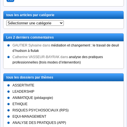
tous les articles par catégorie
tous
les
articles
Les 2 derniers commentaires
par
catégorie
GAUTIER Sylvaine
dans
médiation et changement : le travail de deuil
d’hudson à fiutak
Catherine VASSEUR-BAYRAK
dans
analyse des pratiques
professionnelles (trois modes d’intervention)
tous les dossiers par thèmes
ASSERTIVITE
LEADERSHIP
ANIMATIQUE (pédagogie)
ETHIQUE
RISQUES PSYCHOSOCIAUX (RPS)
EQUI-MANAGEMENT
ANALYSE DES PRATIQUES (APP)