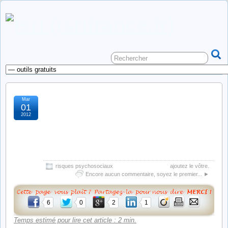
Mar
la prévention et la gestion
01
2012
des risques
psychosociaux (RPS) en
quelques mots
risques psychosociaux
ajoutez le vôtre.
Encore aucun commentaire, soyez le premier... ►
6
0
2
1
Temps estimé pour lire cet article : 2 min.