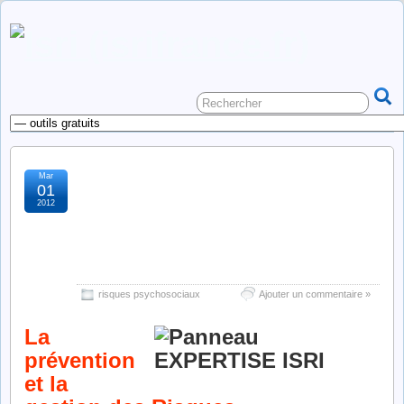
Mar
la prévention et la gestion
01
2012
des risques
psychosociaux (RPS) en
quelques mots
risques psychosociaux
Ajouter un commentaire »
La
prévention
et la