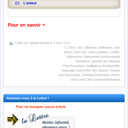
L'auteur
Pour en savoir +
Publié par
Sylvain Dosda
le 1 mars 2012
Mots-clés:
addiction
,
addictions
,
anti-
stress
,
burn out
,
cadre juridique
,
conflits
,
dépression
,
épuisement professionnel
,
formations
,
gestion des Risques
Psychosociaux
,
intelligence émotionnelle
,
massage
,
prévention des risques
,
risques
psychosociaux
,
schéma émotionnel
,
stress
,
stress-test
,
test symptomatologique
Abonnez-vous à la Lettre !
Pour ne manquer aucun article