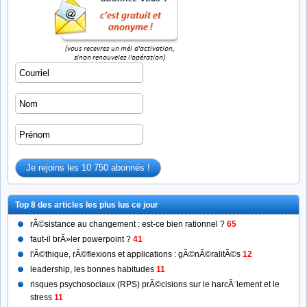
Top 8 des articles les plus lus ce jour
rÃ©sistance au changement : est-ce bien rationnel ?
65
faut-il brÃ»ler powerpoint ?
41
l'Ã©thique, rÃ©flexions et applications : gÃ©nÃ©ralitÃ©s
12
leadership, les bonnes habitudes
11
risques psychosociaux (RPS) prÃ©cisions sur le harcÃ¨lement et le
stress
11