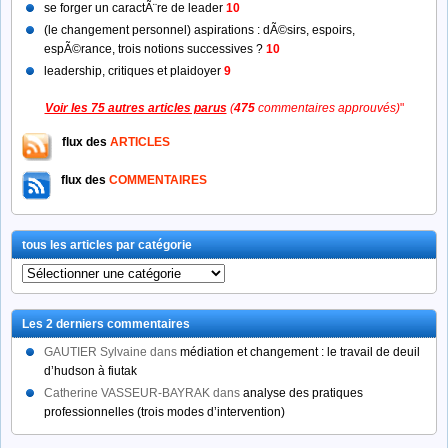
se forger un caractÃ¨re de leader
10
(le changement personnel) aspirations : dÃ©sirs, espoirs,
espÃ©rance, trois notions successives ?
10
leadership, critiques et plaidoyer
9
Voir les 75 autres articles parus
(
475
commentaires approuvés)
"
flux des
ARTICLES
flux des
COMMENTAIRES
tous les articles par catégorie
tous
les
articles
Les 2 derniers commentaires
par
catégorie
GAUTIER Sylvaine
dans
médiation et changement : le travail de deuil
d’hudson à fiutak
Catherine VASSEUR-BAYRAK
dans
analyse des pratiques
professionnelles (trois modes d’intervention)