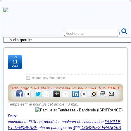
Déc
congrès de psychiatrie
11
2012
paris
risques psychosociaux
0
0
2
0
Temps estimé pour lire cet article : 3 min.
Deux
consultants ISRI ont arboré les couleurs de l’association
FAMILLE
ème
ET TENDRESSE
afin de participer au
4
CONGRES FRANÇAIS