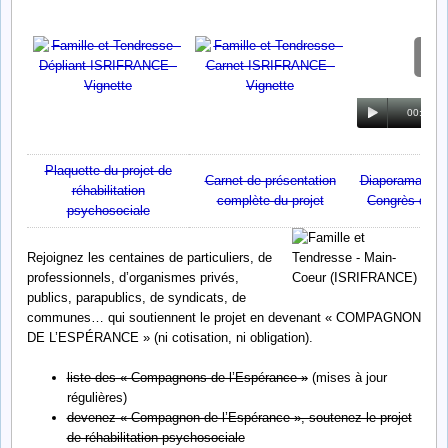
00:00
00
Plaquette du projet de
Carnet de présentation
Diaporama diff
réhabilitation
complète du projet
Congrès de ps
psychosociale
Rejoignez les centaines de particuliers, de
professionnels, d’organismes privés,
publics, parapublics, de syndicats, de
communes… qui soutiennent le projet en devenant « COMPAGNON
DE L’ESPÉRANCE » (ni cotisation, ni obligation).
liste des « Compagnons de l’Espérance »
(mises à jour
régulières)
devenez « Compagnon de l’Espérance », soutenez le projet
de réhabilitation psychosociale