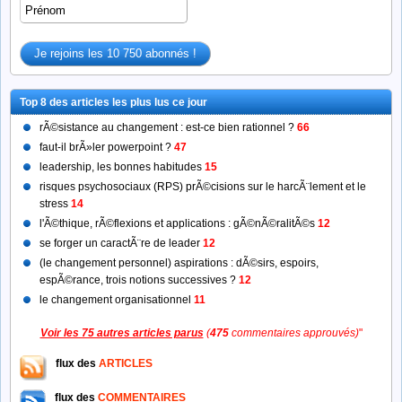
Top 8 des articles les plus lus ce jour
rÃ©sistance au changement : est-ce bien rationnel ?
66
faut-il brÃ»ler powerpoint ?
47
leadership, les bonnes habitudes
15
risques psychosociaux (RPS) prÃ©cisions sur le harcÃ¨lement et le
stress
14
l'Ã©thique, rÃ©flexions et applications : gÃ©nÃ©ralitÃ©s
12
se forger un caractÃ¨re de leader
12
(le changement personnel) aspirations : dÃ©sirs, espoirs,
espÃ©rance, trois notions successives ?
12
le changement organisationnel
11
Voir les 75 autres articles parus
(
475
commentaires approuvés)
"
flux des
ARTICLES
flux des
COMMENTAIRES