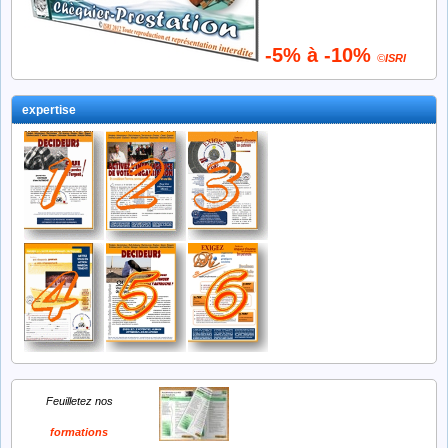
-5% à -10%
©
ISRI
expertise
Feuilletez nos
formations