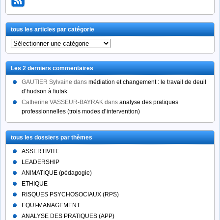
tous les articles par catégorie
tous
les
articles
Les 2 derniers commentaires
par
catégorie
GAUTIER Sylvaine
dans
médiation et changement : le travail de deuil
d’hudson à fiutak
Catherine VASSEUR-BAYRAK
dans
analyse des pratiques
professionnelles (trois modes d’intervention)
tous les dossiers par thèmes
ASSERTIVITE
LEADERSHIP
ANIMATIQUE (pédagogie)
ETHIQUE
RISQUES PSYCHOSOCIAUX (RPS)
EQUI-MANAGEMENT
ANALYSE DES PRATIQUES (APP)