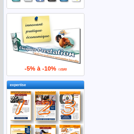
-5% à -10%
©
ISRI
expertise