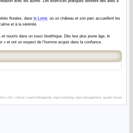
en relation avec les autres. Les exercices pratiques donnent des ailes à
étés florales, dans
le Loiret
, où un château et son parc accueillent les
calme et à la sérénité.
 et nourris dans un souci bioéthique. Dès leur plus jeune âge, le
ner » et ont un respect de l’homme acquis dans la confiance.
Mots-clés:
cheval
,
coach-thérapeute
,
equi-coaching
,
equi-management
,
quater-horse