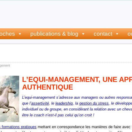
roches
publications & blog
contact
o
management, une approche édifiante
gement
L’EQUI-MANAGEMENT, UNE AP
AUTHENTIQUE
L’equi-management s’adresse aux managers ou autres responsable
que l’
assertivité
, le
leadership
, la
gestion du stress
, le développ
individuel ou de groupe, en considérant la relation avec un ch
être le coach n’est-il pas celui qu’on croit !
 formations pratiques
mettant en correspondance les manières de faire avec u