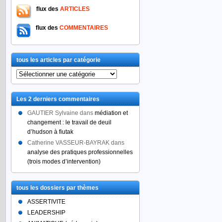
flux des
ARTICLES
flux des
COMMENTAIRES
tous les articles par catégorie
tous
les
articles
Les 2 derniers commentaires
par
catégorie
GAUTIER Sylvaine
dans
médiation et
changement : le travail de deuil
d’hudson à fiutak
Catherine VASSEUR-BAYRAK
dans
analyse des pratiques professionnelles
(trois modes d’intervention)
tous les dossiers par thèmes
ASSERTIVITE
LEADERSHIP