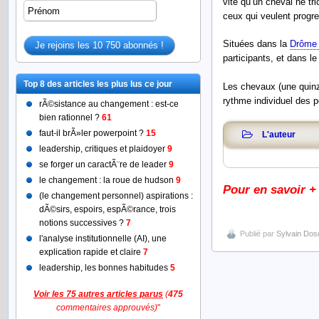
vite qu’un cheval ne tri
ceux qui veulent progre
Situées dans la
Drôme 
participants, et dans l
Top 8 des articles les plus lus ce jour
Les chevaux (une quin
rythme individuel des p
rÃ©sistance au changement : est-ce
bien rationnel ?
61
faut-il brÃ»ler powerpoint ?
15
L'auteur
leadership, critiques et plaidoyer
9
se forger un caractÃ¨re de leader
9
le changement : la roue de hudson
9
Pour en savoir +
(le changement personnel) aspirations :
dÃ©sirs, espoirs, espÃ©rance, trois
notions successives ?
7
Publié par
Sylvain Dos
l'analyse institutionnelle (AI), une
explication rapide et claire
7
leadership, les bonnes habitudes
5
Voir les 75 autres articles parus
(
475
commentaires approuvés)
"