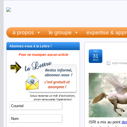
à propos
le groupe
expertise & app
Abonnez-vous à la Lettre !
Oct
equi-
Pour ne manquer aucun article
31
2013
equi-mana
ISRI a mis au point
des