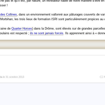
che pas et qu’il est, par nature, un révélateur fiable de notre manière d’être 
sser !
des Collines
, dans un environnement vallonné aux pâturages couverts de vari
e Morbihan, les trois lieux de formation ISRI sont particulièrement propices au 
zaine de
Quarter Horses
) dans la Drôme, sont élevés sur de grandes parcelles
oulains est respecté ;
ils ne sont jamais forcés
. Ils apprennent ainsi à « don
da
le 31 octobre 2013