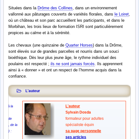
Situées dans la
Drôme des Collines
, dans un environnement
vallonné aux pâturages couverts de variétés florales, dans
le Loiret
,
où un château et son parc accueillent les participants, et dans le
Morbihan, les trois lieux de formation ISRI sont particulièrement
propices au calme et à la sérénité.
Les chevaux (une quinzaine de
Quarter Horses
) dans la Drôme,
sont élevés sur de grandes parcelles et nourris dans un souci
bioéthique. Dès leur plus jeune âge, le rythme individuel des
poulains est respecté ;
ils ne sont jamais forcés
. Ils apprennent
ainsi à « donner » et ont un respect de l’homme acquis dans la
confiance.
L'auteur
L'auteur
ticle à la
Sylvain Dosda
rce
formateur pour adultes
ntête de
spécialiste équin
xemple, de la
sa page personnelle
xtrait) :
ses articles