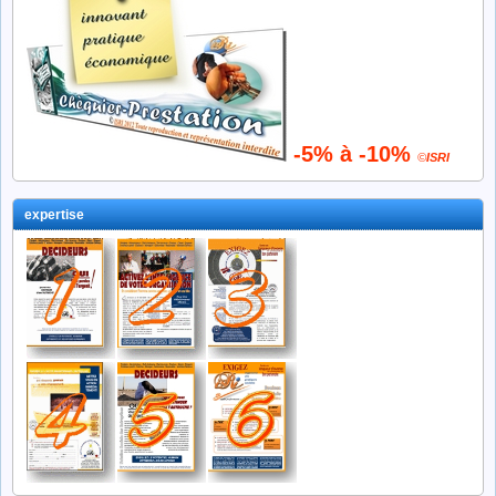
-5% à -10%
©
ISRI
expertise