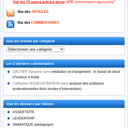
Voir les 75 autres articles parus
(
475
commentaires approuvés)
"
flux des
ARTICLES
flux des
COMMENTAIRES
tous les articles par catégorie
tous
les
articles
Les 2 derniers commentaires
par
catégorie
GAUTIER Sylvaine
dans
médiation et changement : le travail de deuil
d’hudson à fiutak
Catherine VASSEUR-BAYRAK
dans
analyse des pratiques
professionnelles (trois modes d’intervention)
tous les dossiers par thèmes
ASSERTIVITE
LEADERSHIP
ANIMATIQUE (pédagogie)