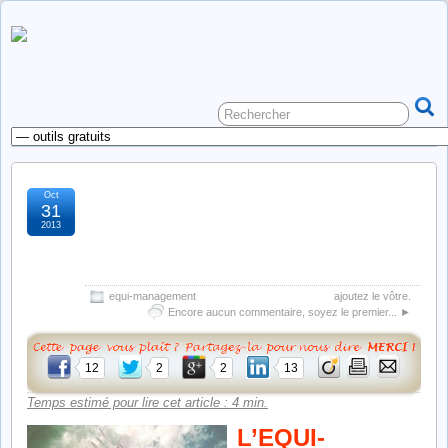
Oct
equi-management, une
31
2013
approche édifiante et
authentique
equi-management
ajoutez le vôtre.
Encore aucun commentaire, soyez le premier... ►
12
2
2
13
Temps estimé pour lire cet article : 4 min.
L’EQUI-