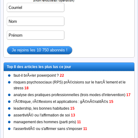
Top 8 des articles les plus lus ce jour
faut-il brÃ»ler powerpoint ?
22
risques psychosociaux (RPS) prÃ©cisions sur le harcÃ¨lement et le
stress
18
analyse des pratiques professionnelles (trois modes d'intervention)
17
l'Ã©thique, rÃ©flexions et applications : gÃ©nÃ©ralitÃ©s
15
leadership, les bonnes habitudes
15
assertivitÃ© ou l'affirmation de soi
13
management des hommes (parti pris)
11
l'assertivitÃ© ou s'affirmer sans s'imposer
11