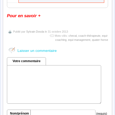
Pour en savoir +
Publié par
Sylvain Dosda
le 31 octobre 2013
Mots-clés:
cheval
,
coach-thérapeute
,
equi-
coaching
,
equi-management
,
quater-horse
Laisser un commentaire
Votre commentaire
Nom/prénom
(requis)