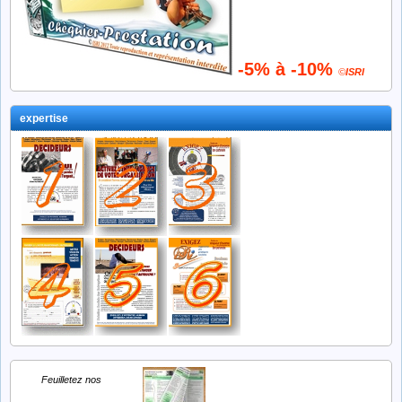
-5% à -10%
©
ISRI
expertise
Feuilletez nos