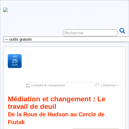
Jan
médiation et changement :
25
2014
le travail de deuil
d’hudson à fiutak
conduire le changement
1 Réponse »
Médiation et changement : Le
travail de deuil
De la Roue de Hudson au Cercle de
Fiutak