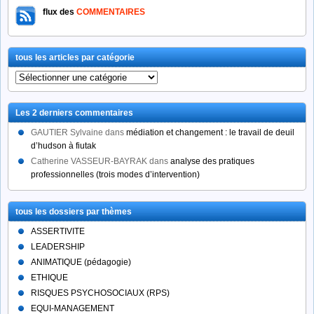
flux des
COMMENTAIRES
tous les articles par catégorie
tous
les
articles
Les 2 derniers commentaires
par
catégorie
GAUTIER Sylvaine
dans
médiation et changement : le travail de deuil
d’hudson à fiutak
Catherine VASSEUR-BAYRAK
dans
analyse des pratiques
professionnelles (trois modes d’intervention)
tous les dossiers par thèmes
ASSERTIVITE
LEADERSHIP
ANIMATIQUE (pédagogie)
ETHIQUE
RISQUES PSYCHOSOCIAUX (RPS)
EQUI-MANAGEMENT