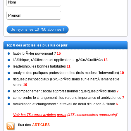
Top 8 des articles les plus lus ce jour
faut-il brÃ»ler powerpoint ?
15
l'Ã©thique, rÃ©flexions et applications : gÃ©nÃ©ralitÃ©s
13
leadership, les bonnes habitudes
11
analyse des pratiques professionnelles (trois modes d'intervention)
10
risques psychosociaux (RPS) prÃ©cisions sur le harcÃ¨lement et le
stress
10
accompagnement social et professionnel : quelques prÃ©cisions
7
comprendre le changement : les valeurs, importance et ambivalence
7
mÃ©diation et changement : le travail de deuil d'hudson Ã fiutak
6
Voir les 75 autres articles parus
(
475
commentaires approuvés)
"
flux des
ARTICLES