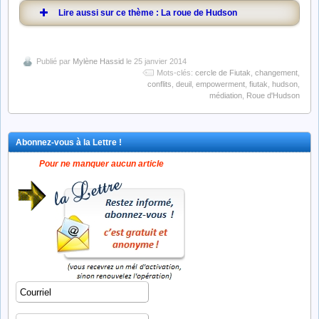
Lire aussi sur ce thème : La roue de Hudson
Publié par
Mylène Hassid
le 25 janvier 2014
Mots-clés:
cercle de Fiutak
,
changement
,
conflits
,
deuil
,
empowerment
,
fiutak
,
hudson
,
médiation
,
Roue d'Hudson
Abonnez-vous à la Lettre !
Pour ne manquer aucun article