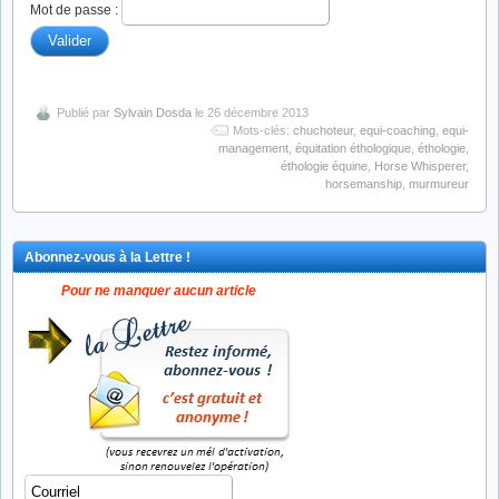
Mot de passe :
Publié par
Sylvain Dosda
le 26 décembre 2013
Mots-clés:
chuchoteur
,
equi-coaching
,
equi-
management
,
équitation éthologique
,
éthologie
,
éthologie équine
,
Horse Whisperer
,
horsemanship
,
murmureur
Abonnez-vous à la Lettre !
Pour ne manquer aucun article