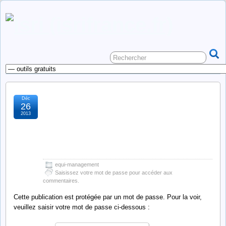
Déc
Protégé : équi-
26
2013
management : des
chevaux pour des
hommes ?
equi-management
Saisissez votre mot de passe pour accéder aux
commentaires.
Cette publication est protégée par un mot de passe. Pour la voir,
veuillez saisir votre mot de passe ci-dessous :