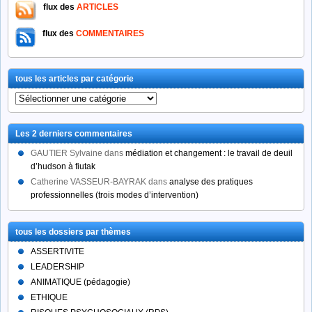
flux des
ARTICLES
flux des
COMMENTAIRES
tous les articles par catégorie
tous
les
articles
Les 2 derniers commentaires
par
catégorie
GAUTIER Sylvaine
dans
médiation et changement : le travail de deuil
d’hudson à fiutak
Catherine VASSEUR-BAYRAK
dans
analyse des pratiques
professionnelles (trois modes d’intervention)
tous les dossiers par thèmes
ASSERTIVITE
LEADERSHIP
ANIMATIQUE (pédagogie)
ETHIQUE