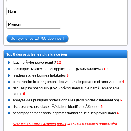
Top 8 des articles les plus lus ce jour
faut-il brÃ»ler powerpoint ?
12
l'Ã©thique, rÃ©flexions et applications : gÃ©nÃ©ralitÃ©s
10
leadership, les bonnes habitudes
8
comprendre le changement : les valeurs, importance et ambivalence
6
risques psychosociaux (RPS) prÃ©cisions sur le harcÃ¨lement et le
stress
6
analyse des pratiques professionnelles (trois modes d'intervention)
6
risques psychosociaux : Ã©clairer, identifier, dÃ©nouer
5
accompagnement social et professionnel : quelques prÃ©cisions
4
Voir les 75 autres articles parus
(
475
commentaires approuvés)
"