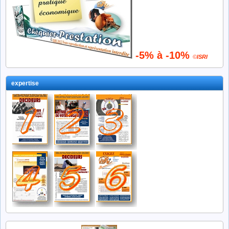
-5% à -10%
©
ISRI
expertise