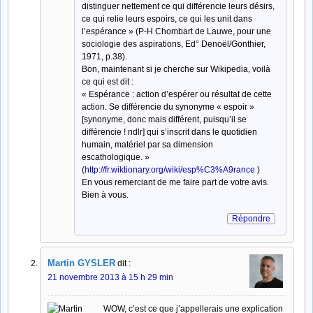
distinguer nettement ce qui différencie leurs désirs,
ce qui relie leurs espoirs, ce qui les unit dans
l’espérance » (P-H Chombart de Lauwe, pour une
sociologie des aspirations, Ed° Denoël/Gonthier,
1971, p.38).
Bon, maintenant si je cherche sur Wikipedia, voilà
ce qui est dit :
« Espérance : action d’espérer ou résultat de cette
action. Se différencie du synonyme « espoir »
[synonyme, donc mais différent, puisqu’il se
différencie ! ndlr] qui s’inscrit dans le quotidien
humain, matériel par sa dimension
escathologique. »
(
http://fr.wiktionary.org/wiki/esp%C3%A9rance
)
En vous remerciant de me faire part de votre avis.
Bien à vous.
Répondre
Martin GYSLER
dit :
21 novembre 2013 à 15 h 29 min
WOW, c’est ce que j’appellerais une explication