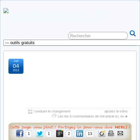
Juin
(le changement
04
2013
personnel) aspirations :
désirs, espoirs,
espérance, trois notions
successives ?
conduire le changement
ajoutez le vôtre.
Lire les 5 commentaires de cet article ici, ou ►
1
1
2
13