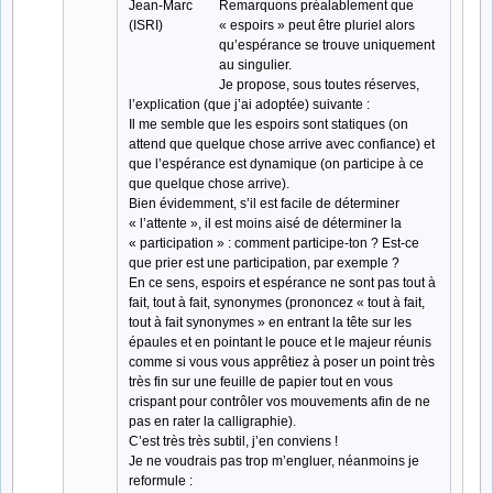
Remarquons préalablement que
« espoirs » peut être pluriel alors
qu’espérance se trouve uniquement
au singulier.
Je propose, sous toutes réserves,
l’explication (que j’ai adoptée) suivante :
Il me semble que les espoirs sont statiques (on
attend que quelque chose arrive avec confiance) et
que l’espérance est dynamique (on participe à ce
que quelque chose arrive).
Bien évidemment, s’il est facile de déterminer
« l’attente », il est moins aisé de déterminer la
« participation » : comment participe-ton ? Est-ce
que prier est une participation, par exemple ?
En ce sens, espoirs et espérance ne sont pas tout à
fait, tout à fait, synonymes (prononcez « tout à fait,
tout à fait synonymes » en entrant la tête sur les
épaules et en pointant le pouce et le majeur réunis
comme si vous vous apprêtiez à poser un point très
très fin sur une feuille de papier tout en vous
crispant pour contrôler vos mouvements afin de ne
pas en rater la calligraphie).
C’est très très subtil, j’en conviens !
Je ne voudrais pas trop m’engluer, néanmoins je
reformule :