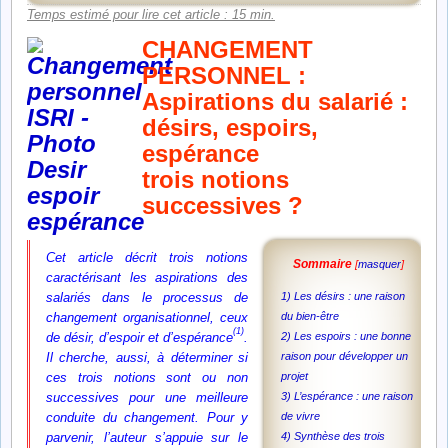
Temps estimé pour lire cet article : 15 min.
CHANGEMENT
PERSONNEL :
Aspirations du salarié :
désirs, espoirs,
espérance
trois notions
successives ?
Cet article décrit trois notions
Sommaire
[
masquer
]
caractérisant les aspirations des
salariés dans le processus de
1) Les désirs : une raison
changement organisationnel, ceux
du bien-être
(1)
de désir, d’espoir et d’espérance
.
2) Les espoirs : une bonne
Il cherche, aussi, à déterminer si
raison pour développer un
ces trois notions sont ou non
projet
successives pour une meilleure
3) L’espérance : une raison
conduite du changement. Pour y
de vivre
parvenir, l’auteur s’appuie sur le
4) Synthèse des trois