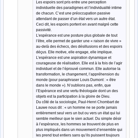
Les espoirs sont pris entre une perception
individuelle des paradigmes et l’individualité intime
de chacun. C’est une préoccupation passive
attendant de passer d’un état vers un autre état.
Ceci dit, les espoirs portent en avant malgré cette
passivité.
L’espérance est une posture plus globale de tout
l’être, elle permet de garder une « raison de vivre »
au-delà des échecs, des désillusions et des espoirs
déçus. Elle motive, elle engage, elle implique.
L’espérance est une aspiration dynamique et
courageuse de réalisation. Elle est à la fois de l’agir
individuel et de l’éprouvé commun. Elle autorise la
transformation, le changement, l’appréhension du
monde (pour paraphraser Louis Dumont : « être
dans le monde »). N’oublions pas, enfin, que
l’Espérance est une vertu théologale dont un des
objets est la participation à la gloire de Dieu.
Du côté de la sociologie, Paul-Henri Chombart de
Lauwe nous dit : « un homme ne se porte jamais
entièrement seul vers un but ou vers un état qui lui
semble meilleur que le sien actuel. Du simple désir
à l’espérance, les hommes se trouvent de plus en
plus impliqués dans un mouvement d’ensemble qui
les prend tout entiers sans qu’ils puissent toujours