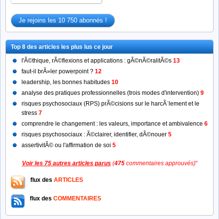
Top 8 des articles les plus lus ce jour
l'Ã©thique, rÃ©flexions et applications : gÃ©nÃ©ralitÃ©s
13
faut-il brÃ»ler powerpoint ?
12
leadership, les bonnes habitudes
10
analyse des pratiques professionnelles (trois modes d'intervention)
9
risques psychosociaux (RPS) prÃ©cisions sur le harcÃ¨lement et le
stress
7
comprendre le changement : les valeurs, importance et ambivalence
6
risques psychosociaux : Ã©clairer, identifier, dÃ©nouer
5
assertivitÃ© ou l'affirmation de soi
5
Voir les 75 autres articles parus
(
475
commentaires approuvés)
"
flux des
ARTICLES
flux des
COMMENTAIRES