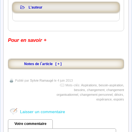
L'auteur
Pour en savoir +
Notes de l`article
[
+
]
Publié par
Sylvie Ramaugé
le 4 juin 2013
Mots-clés:
Aspirations
,
besoin-aspiration
,
besoins
,
changement
,
changement
organisationnel
,
changement personnel
,
désirs
,
espérance
,
espoirs
Laisser un commentaire
Votre commentaire