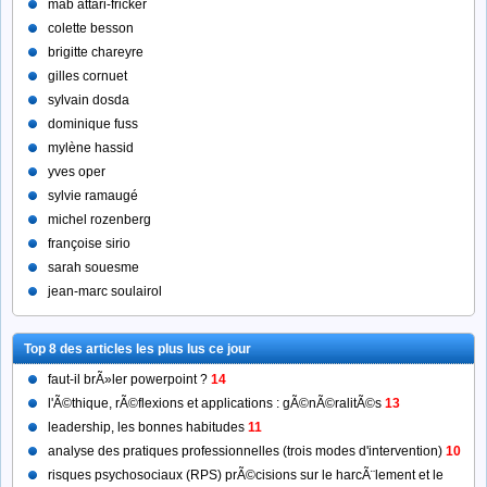
mab attari-fricker
colette besson
brigitte chareyre
gilles cornuet
sylvain dosda
dominique fuss
mylène hassid
yves oper
sylvie ramaugé
michel rozenberg
françoise sirio
sarah souesme
jean-marc soulairol
Top 8 des articles les plus lus ce jour
faut-il brÃ»ler powerpoint ?
14
l'Ã©thique, rÃ©flexions et applications : gÃ©nÃ©ralitÃ©s
13
leadership, les bonnes habitudes
11
analyse des pratiques professionnelles (trois modes d'intervention)
10
risques psychosociaux (RPS) prÃ©cisions sur le harcÃ¨lement et le