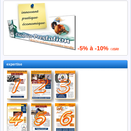
-5% à -10%
©
ISRI
expertise