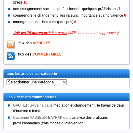
stress
10
accompagnement social et professionnel : quelques prÃ©cisions
7
comprendre le changement : les valeurs, importance et ambivalence
6
management des hommes (parti pris)
6
Voir les 75 autres articles parus
(
475
commentaires approuvés)
"
flux des
ARTICLES
flux des
COMMENTAIRES
tous les articles par catégorie
tous
les
articles
Les 2 derniers commentaires
par
catégorie
GAUTIER Sylvaine
dans
médiation et changement : le travail de deuil
d’hudson à fiutak
Catherine VASSEUR-BAYRAK
dans
analyse des pratiques
professionnelles (trois modes d’intervention)