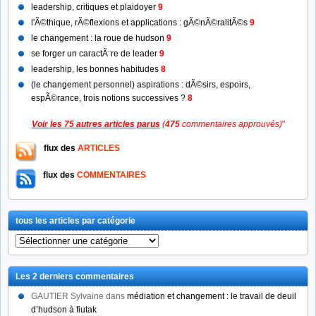
leadership, critiques et plaidoyer
9
l'Ã©thique, rÃ©flexions et applications : gÃ©nÃ©ralitÃ©s
9
le changement : la roue de hudson
9
se forger un caractÃ¨re de leader
9
leadership, les bonnes habitudes
8
(le changement personnel) aspirations : dÃ©sirs, espoirs,
espÃ©rance, trois notions successives ?
8
Voir les 75 autres articles parus
(
475
commentaires approuvés)
"
flux des
ARTICLES
flux des
COMMENTAIRES
tous les articles par catégorie
tous
les
articles
Les 2 derniers commentaires
par
catégorie
GAUTIER Sylvaine
dans
médiation et changement : le travail de deuil
d’hudson à fiutak