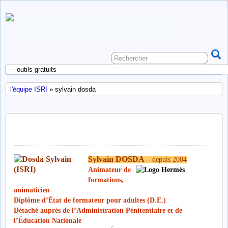
l'équipe ISRI
» sylvain dosda
sylvain dosda
Sylvain DOSDA
– depuis 2004
Animateur de
formations,
animaticien
Diplôme d’État de formateur pour adultes (D.E.)
Détaché auprès de l’Administration Pénitentiaire et de
l’Éducation Nationale