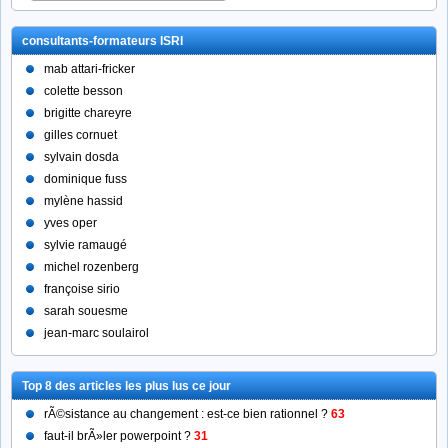
consultants-formateurs ISRI
mab attari-fricker
colette besson
brigitte chareyre
gilles cornuet
sylvain dosda
dominique fuss
mylène hassid
yves oper
sylvie ramaugé
michel rozenberg
françoise sirio
sarah souesme
jean-marc soulairol
Top 8 des articles les plus lus ce jour
rÃ©sistance au changement : est-ce bien rationnel ?
63
faut-il brÃ»ler powerpoint ?
31