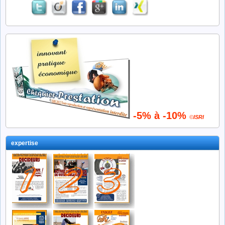
-5% à -10%
©
ISRI
expertise