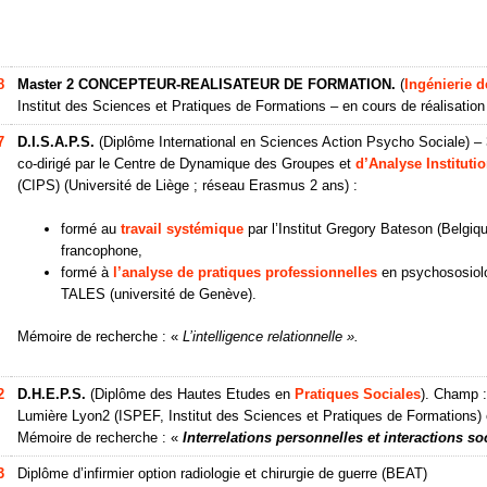
8
Master 2 CONCEPTEUR-REALISATEUR DE FORMATION.
(
Ingénierie d
Institut des Sciences et Pratiques de Formations – en cours de réalisation 
7
D.I.S.A.P.S.
(Diplôme International en Sciences Action Psycho Sociale) – 
co-dirigé par le Centre de Dynamique des Groupes et
d’Analyse Instituti
(CIPS) (Université de Liège ; réseau Erasmus 2 ans) :
formé au
travail systémique
par l’Institut Gregory Bateson (Belgiqu
francophone,
formé à
l’analyse de pratiques professionnelles
en psychososiolo
TALES (université de Genève).
Mémoire de recherche : «
L’intelligence relationnelle ».
2
D.H.E.P.S.
(Diplôme des Hautes Etudes en
Pratiques Sociales
). Champ 
Lumière Lyon2 (ISPEF, Institut des Sciences et Pratiques de Formations) 
Mémoire de recherche : «
Interrelations personnelles et interactions so
3
Diplôme d’infirmier option radiologie et chirurgie de guerre (BEAT)