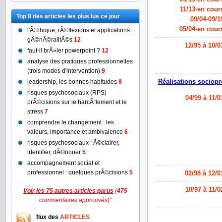
11/13-en cour
Top 8 des articles les plus lus ce jour
09/04-09/1
05/04-en cour
l'Ã©thique, rÃ©flexions et applications :
gÃ©nÃ©ralitÃ©s
12
12/95 à 10/0
faut-il brÃ»ler powerpoint ?
12
analyse des pratiques professionnelles
(trois modes d'intervention)
9
Réalisations sociopr
leadership, les bonnes habitudes
8
risques psychosociaux (RPS)
04/99 à 11/0
prÃ©cisions sur le harcÃ¨lement et le
stress
7
comprendre le changement : les
valeurs, importance et ambivalence
6
risques psychosociaux : Ã©clairer,
identifier, dÃ©nouer
5
accompagnement social et
professionnel : quelques prÃ©cisions
5
02/98 à 12/0
10/97 à 11/0
Voir les 75 autres articles parus
(
475
commentaires approuvés)
"
flux des
ARTICLES