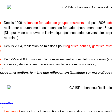
e
Depuis 1999,
animation-formation de groupes restreints
; depuis 2006,
dé
réalisateur et autonome le sujet dans sa formation (notamment pour l’Educat
(Disaps), mise en œuvre de l’animatique (science-action universitaire, exp
restreints).
n
Depuis 2004, réalisation de missions pour
régler les conflits
,
gérer les stre
e
e
De 1995 à 2003, missions d’accompagnement aux évolutions sociales (socia
e
sociétés ; depuis 2 ans, régulation des tensions microsociales ;
haque intervention, je mène une réflexion systématique sur ma pratique 
ionnelles
s
Enseignant
en gestion-administration et économie-droit (Education nationa