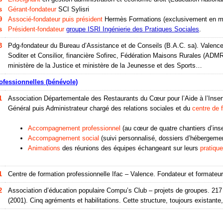
s
Gérant-fondateur
SCI Sylisri
9
Associé-fondateur puis président
Hermès Formations (exclusivement en mil
s
Président-fondateur
groupe ISRI Ingénierie des Pratiques Sociales
.
3
Pdg-fondateur du Bureau d’Assistance et de Conseils (B.A.C. sa). Valenc
Soditer et Consilior, financière Sofirec, Fédération Maisons Rurales (ADM
ministère de la Justice et ministère de la Jeunesse et des Sports…
ofessionnelles (bénévole)
1
Association Départementale des Restaurants du Cœur pour l’Aide à l’Insert
Général puis Administrateur chargé des relations sociales et du
centre de 
Accompagnement professionnel
(au cœur de quatre chantiers d’insert
Accompagnement social
(suivi personnalisé, dossiers d’hébergemen
Animations
des réunions des équipes échangeant sur leurs
pratique
1
Centre de formation professionnelle Ifac – Valence. Fondateur et formateu
2
Association d’éducation populaire Compu’s Club – projets de groupes. 217
(2001). Cinq agréments et habilitations. Cette structure, toujours existan