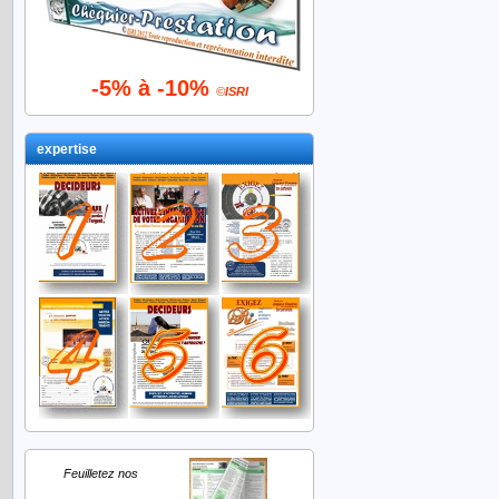
-5% à -10%
©
ISRI
expertise
Feuilletez nos