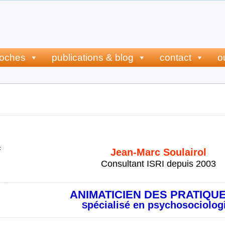
roches
publications & blog
contact
o
rc soulairol
Jean-Marc Soulairol
Consultant ISRI depuis 2003
ANIMATICIEN DES PRATIQU
pécialisé en psychosociolog
S