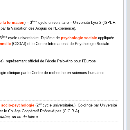
ème
e la formation
) – 3
cycle universitaire – Université Lyon2 (ISPEF,
par la Validation des Acquis de l’Expérience).
ème
3
cycle universitaire. Diplôme de
psychologie sociale
appliquée –
onnelle
(CDGAI) et le Centre International de Psychologie Sociale
e), représentant officiel de l’école Palo-Alto pour l’Europe
gie clinique par le Centre de recherche en sciences humaines
sd
:
socio-psychologie
(2
cycle universitaire.). Co-dirigé par Université
et le Collège Coopératif Rhône-Alpes (C.C.R.A).
ciales
, un art de faire
».