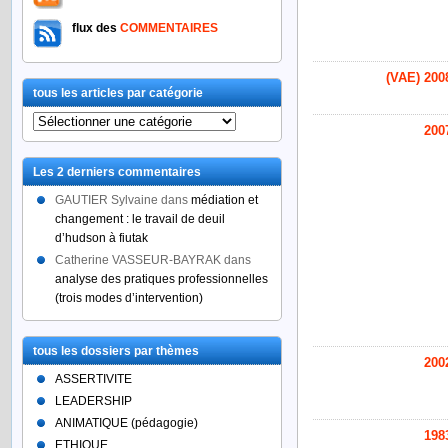
flux des
COMMENTAIRES
(VAE) 200
tous les articles par catégorie
tous
200
les
articles
Les 2 derniers commentaires
par
catégorie
GAUTIER Sylvaine
dans
médiation et
changement : le travail de deuil
d’hudson à fiutak
Catherine VASSEUR-BAYRAK
dans
analyse des pratiques professionnelles
(trois modes d’intervention)
tous les dossiers par thèmes
200
ASSERTIVITE
LEADERSHIP
ANIMATIQUE (pédagogie)
198
ETHIQUE