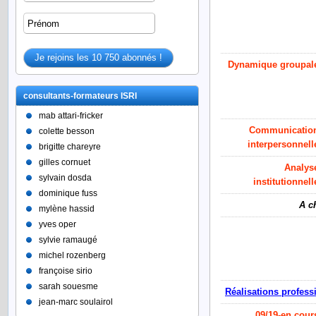
Dynamique groupal
consultants-formateurs ISRI
mab attari-fricker
C
ommunicatio
colette besson
interpersonnell
brigitte chareyre
gilles cornuet
A
nalys
sylvain dosda
institutionnell
dominique fuss
A c
mylène hassid
yves oper
sylvie ramaugé
michel rozenberg
françoise sirio
sarah souesme
Réalisations profess
jean-marc soulairol
09/19-en cour