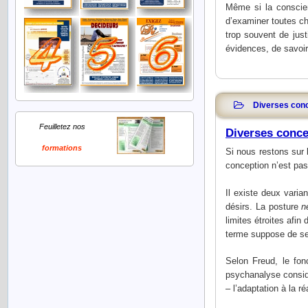
Même si la conscien
d’examiner toutes ch
trop souvent de just
évidences, de savoir 
Diverses conc
Feuilletez nos
Diverses conce
formations
Si nous restons sur l
conception n’est pas 
Il existe deux varia
désirs. La posture
n
limites étroites afin
terme suppose de se
Selon Freud, le fon
psychanalyse considé
– l’adaptation à la r