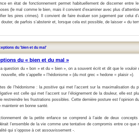
ce en état de fonctionnement permet habituellement de discerner entre le b
oses (le mal comme le bien, mais il convient d’examiner avec plus d’attentio
ifier les pires crimes). Il convient de faire évaluer son jugement par celui d’
douter, de parfois s’abstenir et, lorsque cela est possible, de laisser « du t
eptions du 'bien et du mal'
ptions du « bien et du mal »
a question du « bon » et du « bien », on a souvent écrit et dit que le vouloir 
nouvelle, elle s’appelle « l’hédonisme » (du mot grec « hedone = plaisir »).
ntes de l’hédonisme : la
positive
qui met l’accent sur la maximalisation du pl
égative
est celle qui met l’accent sur l’éloignement de la douleur, elle est pl
 de restreindre les frustrations possibles. Cette dernière posture est l’opinion d
 maintenir en bonne santé.
ctionnement de la petite enfance se comprend à l’aide de deux concepts : 
rait l’ensemble de la vie comme une tentative de compromis entre ce que no
éalité qui s’oppose à cet assouvissement -.