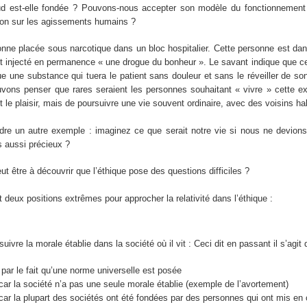
eud est-elle fondée ? Pouvons-nous accepter son modèle du fonctionnement h
ation sur les agissements humains ?
ne placée sous narcotique dans un bloc hospitalier. Cette personne est dan
 est injecté en permanence « une drogue du bonheur ». Le savant indique que c
ue une substance qui tuera le patient sans douleur et sans le réveiller de s
uvons penser que rares seraient les personnes souhaitant « vivre » cette e
 le plaisir, mais de poursuivre une vie souvent ordinaire, avec des voisins ha
dre un autre exemple : imaginez ce que serait notre vie si nous ne devions
us aussi précieux ?
être à découvrir que l’éthique pose des questions difficiles ?
deux positions extrêmes pour approcher la relativité dans l’éthique :
ivre la morale établie dans la société où il vit : Ceci dit en passant il s’agi
par le fait qu’une norme universelle est posée
 car la société n’a pas une seule morale établie (exemple de l’avortement)
car la plupart des sociétés ont été fondées par des personnes qui ont mis en c