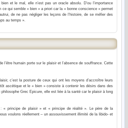
ien et le mal, elle n’est pas un oracle absolu. D’ou l’importance
n ce qui semble « bien » a priori car la « bonne conscience » permet
autrui, de ne pas négliger les leçons de l’histoire, de se méfier des
emps au temps ».
de l’être humain porte sur le plaisir et l’absence de souffrance. Cette
aisir, c’est la posture de ceux qui ont les moyens d’accroître leurs
utôt ascétique et le « bien » consiste à contenir les désirs dans des
u philosophe Grec Epicure, elle est liée à la santé car le plaisir à long
« principe de plaisir » et « principe de réalité ». Le père de la
us voulons réellement – un assouvissement illimité de la libido- et