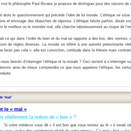
 moi le philosophe Paul Ricœur je propose de distinguer pour des raisons de cl
it alors le questionnement qui précède l’idée de loi morale. L’éthique se situe
mins et envisage des ébauches de réponse. L’éthique hésite parfois, doute sou
s le meilleur ou le moindre mal, elle cherche laborieusement au risque de l’err
ait ce qui dans l’ordre du bien et du mal se rapporte à des lois, des normes,
ison de règles diverses. La morale se réfère à une autorité préexistante réell
ne feras pas cela », elle est conviction, certitude dans la théorie mais contrai
ous besoin d’interroger l’éthique et la morale ? Ceci revient à s’interroger su
nterons ainsi de mieux comprendre ce que nous appelons l’éthique, les vertus,
onduite.
le 'mal'
et le « mal »
er réellement la notion de « bon » ?
 Si votre médecin vous dit « il est bon que vous restiez au lit » il serait 
 si vous voulez être rapidement rétabli de votre grippe ». Ce mot « bon » est v