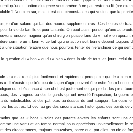
 pourrait qu’une situation d’urgence vous amène à ne pas rester au lit (par ex
lable ? Non bien sur, mais il est des circonstances qui veulent que la priorité 
emple d’un salarié qui fait des heures supplémentaires. Ces heures de trava
our la vie de famille et pour la santé. On peut aussi penser qu’une autoroute
pouvons encore imaginer qu’un chirurgien puisse faire du « mal » en opérant s
déré comme un « bien ». Le fait qu’une action soit bonne dépend toujours de
t à une situation relative que nous pourrons tenter de hiérarchiser ce qui semb
la question du « bon » ou du « bien » dans la vie de tous les jours, celui du
le le « mal » est plus facilement et rapidement perceptible que le « bien »
s ». Il n’existe que très peu de façon d’agir pouvant être estimées « bonnes 
eligion ou l’obéissance à son chef est justement ce qui produit les pires to
uées, des ivrognes ou des brigands qui ont inventé l’inquisition, la guerre
vants nobélisables et des patriotes au-dessus de tout soupçon. En outre le
» par les autres. Et ceci au gré des circonstances historiques, des points de
ins que les « bons » soins des parents envers les enfants sont une chos
comme une vertu et en temps normal nous apprécions universellement le resp
 des circonstances, toujours mauvaises, parce que, par elles, on nie de faço