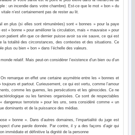
emple : un incendie dans votre chambre). Est-ce que le mot « bon » du
vitale n’est certainement pas de rester au lit.
il en plus (si elles sont rémunérées) sont « bonnes » pour la paye
 est « bonne » pour améliorer la circulation, mais « mauvaise » pour
on patient afin que ce dernier puisse avoir sa vie sauve, ce qui est
 la totalité des circonstances, des contextes et des situations. Ce
le plus ou bien « bon » dans l’échelle des valeurs.
 monde relatif. Mais peut-on considérer l’existence d’un bien ou d’un
. On remarque en effet une certaine asymétrie entre les « bonnes et
» toujours et partout. Curieusement, ce qui est vertu, comme l’amour
urments, comme les guerres, les persécutions et les génocides. Ce ne
 bactériologique ou les famines organisées. Ce sont de respectables
 « dangereux terroriste » pour les uns, sera considéré comme « un
 vue dominants et de la puissance des médias.
e « bonne ». Dans d’autres domaines, l’impartialité du juge est
ect d’une parole donnée. Par contre, il y a des façons d’agir qui
n immédiate et définitive la dignité de la personne