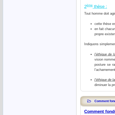
ème
2
thèse :
Tout homme doit agir
cette thèse es
en fait chacun
propre existen
Indiquons simplement
l’éthique de l
vision nomme 
posture se ra
l’acharnement
l’éthique de l
diminuer la pr
Comment fonde
Comment fonder