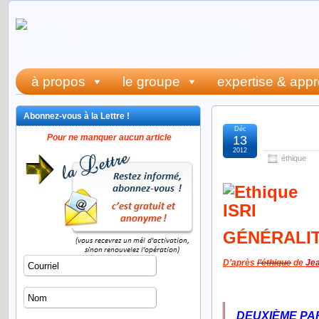
à propos
le groupe
expertise & app
Abonnez-vous à la Lettre !
Déc
l’éthi
Pour ne manquer aucun article
13
2012
éthique
GÉNÉRALI
D’après
l’éthique
de
Je
DEUXIÈME
PA