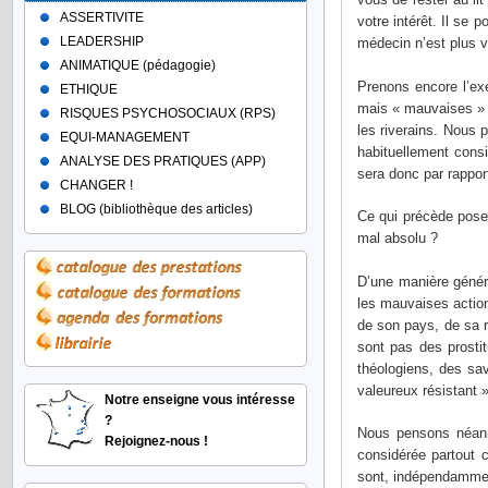
ASSERTIVITE
votre intérêt. Il se
LEADERSHIP
médecin n’est plus va
ANIMATIQUE (pédagogie)
Prenons encore l’ex
ETHIQUE
mais « mauvaises » p
RISQUES PSYCHOSOCIAUX (RPS)
les riverains. Nous 
EQUI-MANAGEMENT
habituellement consi
ANALYSE DES PRATIQUES (APP)
sera donc par rappor
CHANGER !
BLOG (bibliothèque des articles)
Ce qui précède pose 
mal absolu ?
D’une manière généra
les mauvaises action
de son pays, de sa r
sont pas des prostit
théologiens, des sa
valeureux résistant 
Notre enseigne vous intéresse
?
Nous pensons néanmo
Rejoignez-nous !
considérée partout 
sont, indépendamment