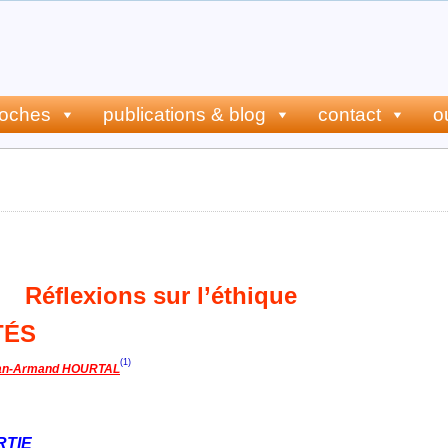
roches
publications & blog
contact
o
que, réflexions et applications : géné
Réflexions sur l’éthique
TÉS
(1)
an-Armand HOURTAL
RTIE