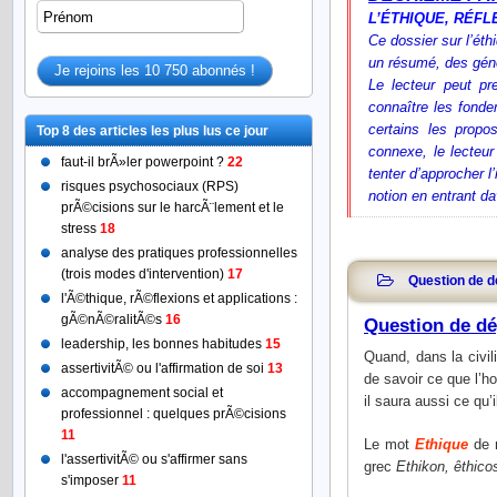
L’ÉTHIQUE, RÉFL
Ce dossier sur l’éth
un résumé,
des gén
Le lecteur peut pr
connaître les fonde
certains les propo
Top 8 des articles les plus lus ce jour
connexe, le lecteur
faut-il brÃ»ler powerpoint ?
22
tenter d’approcher l
risques psychosociaux (RPS)
notion en entrant d
prÃ©cisions sur le harcÃ¨lement et le
stress
18
analyse des pratiques professionnelles
(trois modes d'intervention)
17
Question de d
l'Ã©thique, rÃ©flexions et applications :
gÃ©nÃ©ralitÃ©s
16
Question de dé
leadership, les bonnes habitudes
15
Quand, dans la civili
assertivitÃ© ou l'affirmation de soi
13
de savoir ce que l
accompagnement social et
il saura aussi ce qu’i
professionnel : quelques prÃ©cisions
11
Le mot
Ethique
de 
l'assertivitÃ© ou s'affirmer sans
grec
Ethikon, êthico
s'imposer
11