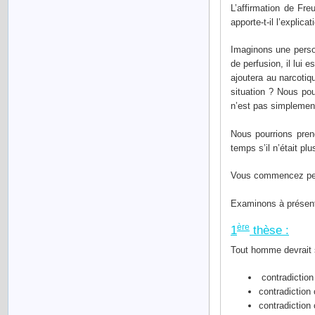
L’affirmation de Fr
apporte-t-il l’explic
Imaginons une person
de perfusion, il lui
ajoutera au narcotiq
situation ? Nous po
n’est pas simplement
Nous pourrions pren
temps s’il n’était pl
Vous commencez peut 
Examinons à présent 
ère
1
thèse :
Tout homme devrait su
contradiction 
contradiction
contradiction 