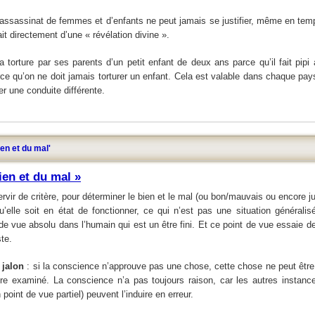
assassinat de femmes et d’enfants ne peut jamais se justifier, même en tem
t directement d’une « révélation divine ».
torture par ses parents d’un petit enfant de deux ans parce qu’il fait pipi
ce qu’on ne doit jamais torturer un enfant. Cela est valable dans chaque pa
ier une conduite différente.
ien et du mal'
ien et du mal »
ervir de critère, pour déterminer le bien et le mal (ou bon/mauvais ou encore j
u’elle soit en état de fonctionner, ce qui n’est pas une situation général
de vue absolu dans l’humain qui est un être fini. Et ce point de vue essaie d
ste.
 jalon
: si la conscience n’approuve pas une chose, cette chose ne peut être
e examiné. La conscience n’a pas toujours raison, car les autres instances
 point de vue partiel) peuvent l’induire en erreur.