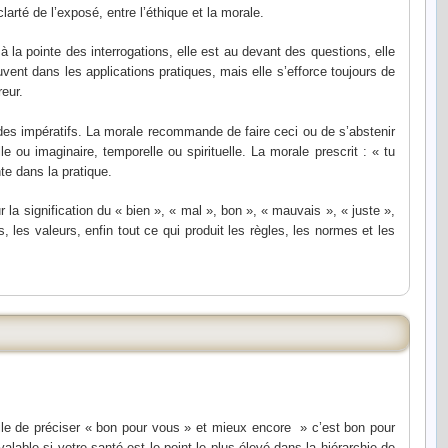
arté de l’exposé, entre l’éthique et la morale.
 à la pointe des interrogations, elle est au devant des questions, elle
vent dans les applications pratiques, mais elle s’efforce toujours de
eur.
 des impératifs. La morale recommande de faire ceci ou de s’abstenir
e ou imaginaire, temporelle ou spirituelle. La morale prescrit : « tu
nte dans la pratique.
r la signification du « bien », « mal », bon », « mauvais », « juste »,
 les valeurs, enfin tout ce qui produit les règles, les normes et les
utile de préciser « bon pour vous » et mieux encore » c’est bon pour
alable si votre santé est le point le plus élevé dans la hiérarchie de