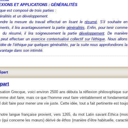
EXIONS ET APPLICATIONS : GÉNÉRALITÉS
ique est composé de trois parties :
éralités et
un développement.
endre la mesure du travail effectué en lisant le
résumé
. S’il souhaite en
ments, il lira avantageusement la partie
généralités
. Enfin, pour tenir comme
s du résumé, il lira soigneusement la partie
développement
.
De manière
 peut effectuer un
exercice contextualisé collectif sur l'éthique
.
Nous allons
’idée de l’éthique par quelques généralités, par la suite nous approfondirons la
avantage dans son intimité.
épart
part
sation Grecque, voici environ 2500 ans débuta la réflexion philosophique sur l’é
’homme
doit faire
, mais ce que l’homme
veut faire
véritablement et fondamental
l doit faire pour mener une vie juste. Cette idée, tout a fait pertinente est touj
notre langue française provient, vers 1265, du mot Latin savant
Ethica
(mora
s
(qui concerne les mœurs) dérivé de
êthos
(manière d’être habituelle, caractè