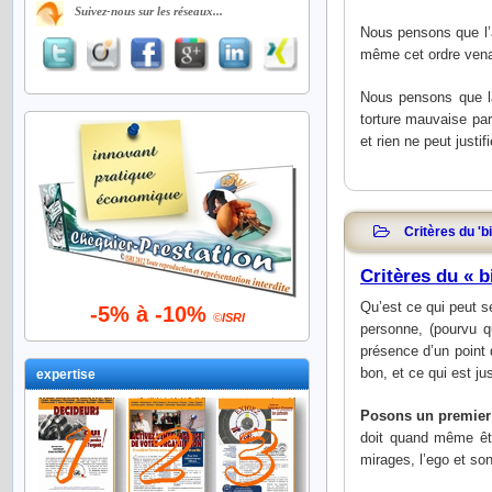
Suivez-nous sur les réseaux...
Nous pensons que l’
même cet ordre venai
Nous pensons que la 
torture mauvaise par
et rien ne peut justif
Critères du 'b
Critères du « b
Qu’est ce qui peut s
-5% à -10%
©
ISRI
personne, (pourvu q
présence d’un point 
bon, et ce qui est ju
expertise
Posons un premier
doit quand même êtr
mirages, l’ego et son