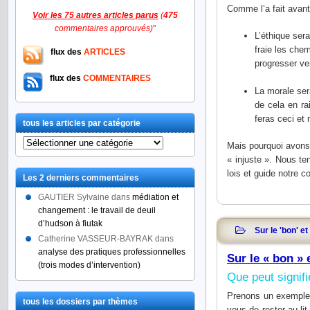
Comme l’a fait avant
Voir les 75 autres articles parus
(
475
commentaires approuvés)
"
L’éthique sera
fraie les che
flux des
ARTICLES
progresser ver
flux des
COMMENTAIRES
La morale ser
de cela en ra
feras ceci et 
tous les articles par catégorie
tous
Mais pourquoi avons-n
les
« injuste ». Nous te
articles
lois et guide notre c
Les 2 derniers commentaires
par
catégorie
GAUTIER Sylvaine
dans
médiation et
changement : le travail de deuil
d’hudson à fiutak
Sur le 'bon' et 
Catherine VASSEUR-BAYRAK
dans
analyse des pratiques professionnelles
Sur le « bon » 
(trois modes d’intervention)
Que peut signifi
Prenons un exemple :
tous les dossiers par thèmes
vous de rester au lit