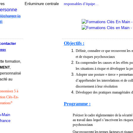
responsables d’équipe…
personne
lécharger la
DF
Objectifs :
contacter
onus
Définir, connaître ce que recouvrent les 
et de risques psychosociaux
tte formation,
En comprendre les causes et les effets po
EMENT
,
les situations à risque et développer la p
 personnalisé
Adopter une posture « tierce » permettant
acité au
d’appréhender les interrelations et de col
discernement à leur résolution
onomisez 5 à
Développer des pratiques managériales d
ation Clés-En-
stations
©
Programme :
Préciser le cadre règlementaire de la sécurité 
au travail dans lequel s’inscrivent les risque
psychosociaux
Que recouvrent les termes facteurs et risque