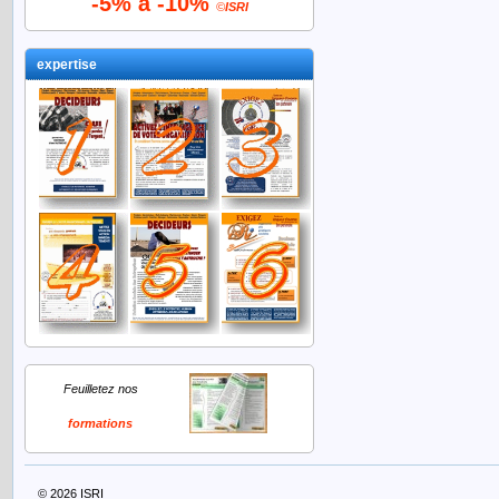
-5% à -10%
©
ISRI
expertise
Feuilletez nos
formations
© 2026
ISRI