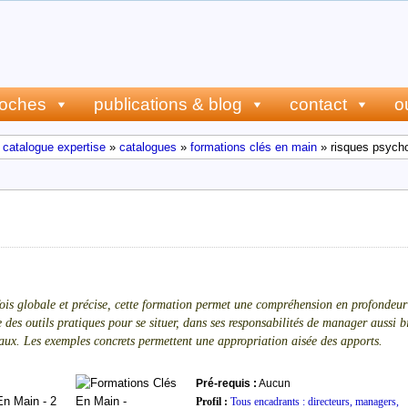
roches
publications & blog
contact
o
 catalogue expertise
»
catalogues
»
formations clés en main
» risques psycho
ychosociaux : prévention gestion p
ois globale et précise, cette formation permet une compréhension en profonde
des outils pratiques pour se situer, dans ses responsabilités de manager aussi b
ux. Les exemples concrets permettent une appropriation aisée des apports.
Pré-requis :
Aucun
Profil :
Tous encadrants : directeurs, managers,