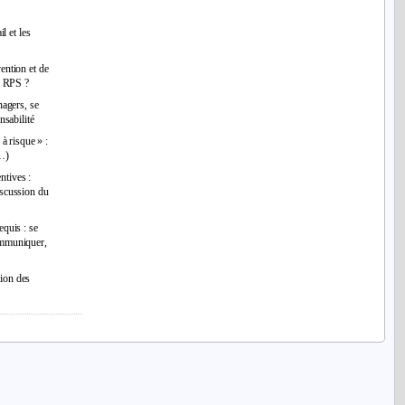
il et les
ention et de
ux RPS ?
nagers, se
nsabilité
 à risque » :
s…)
ntives :
iscussion du
equis : se
ommuniquer,
tion des