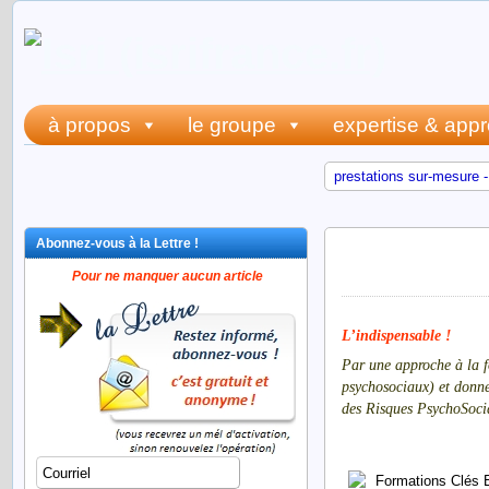
à propos
le groupe
expertise & app
prestations sur-mesure -
Abonnez-vous à la Lettre !
risques ps
Pour ne manquer aucun article
L’indispensable !
Par une approche à la f
psychosociaux) et donne 
des Risques PsychoSocia