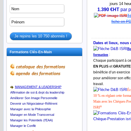
1.390 €HT
par 
Té
fiche en P
Dates et lieux, nous 
B
Formations Clés-En-Main
formation
:
Chaque participant à ce
EN PLUS
et
GRATUIT
bénéficie d’un exercice
pour améliorer son effic
travail.
MANAGEMENT & LEADERSHIP
Éc
Affirmation de soi & dvpt du leadership
10 % en réglant cette form
Améliorer Son Image Personnelle
Main avec les Chèques-Pre
Devenir un Négociateur-Référent
ISRI
®
Manager avec la Philosophie
Manager en Mode Transversal
Manager les Potentiels (l'EAA)
Manager le Conflit