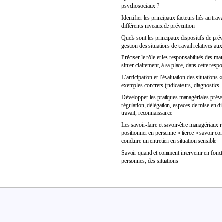
psychosociaux ?
Identifier les principaux facteurs liés au trava
différents niveaux de prévention
Quels sont les principaux dispositifs de prév
gestion des situations de travail relatives a
Préciser le rôle et les responsabilités des ma
situer clairement, à sa place, dans cette respo
L’anticipation et l’évaluation des situations «
exemples concrets (indicateurs, diagnostic
Développer les pratiques managériales préve
régulation, délégation, espaces de mise en d
travail, reconnaissance
Les savoir-faire et savoir-être managériaux r
positionner en personne « tierce » savoir c
conduire un entretien en situation sensible
Savoir quand et comment intervenir en fonc
personnes, des situations