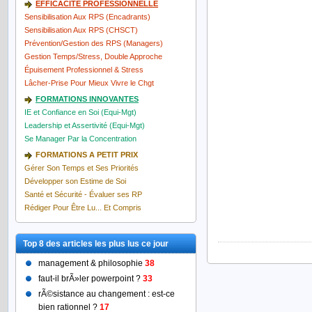
EFFICACITÉ PROFESSIONNELLE
Sensibilisation Aux RPS (Encadrants)
Sensibilisation Aux RPS (CHSCT)
Prévention/Gestion des RPS (Managers)
Gestion Temps/Stress, Double Approche
Épuisement Professionnel & Stress
Lâcher-Prise Pour Mieux Vivre le Chgt
FORMATIONS INNOVANTES
IE et Confiance en Soi (Equi-Mgt)
Leadership et Assertivité (Equi-Mgt)
Se Manager Par la Concentration
FORMATIONS A PETIT PRIX
Gérer Son Temps et Ses Priorités
Développer son Estime de Soi
Santé et Sécurité - Évaluer ses RP
Rédiger Pour Être Lu... Et Compris
Top 8 des articles les plus lus ce jour
management & philosophie
38
faut-il brÃ»ler powerpoint ?
33
rÃ©sistance au changement : est-ce
bien rationnel ?
17