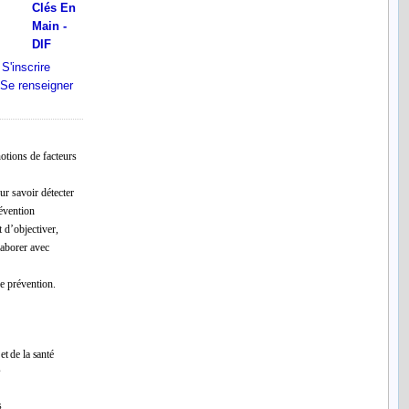
notions de facteurs
ur savoir détecter
révention
 d’objectiver,
laborer avec
e prévention.
et de la santé
s
s