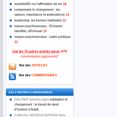
assertivitÃ© ou l'affirmation de soi
16
comprendre le changement : les
valeurs, importance et ambivalence
13
leadership, les bonnes habitudes
12
risques psychosociaux : Ã©clairer,
identifier, dÃ©nouer
11
risques psychosociaux : cadre juridique
11
Voir les 75 autres articles parus
(
475
commentaires approuvés)
"
flux des
ARTICLES
flux des
COMMENTAIRES
Les 2 derniers commentaires
GAUTIER Sylvaine
dans
médiation et
changement : le travail de deuil
d’hudson à fiutak
Catherine VASSEUR-BAYRAK
dans