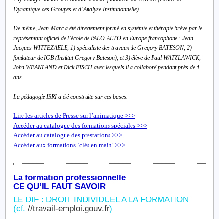
Dynamique des Groupes et d’Analyse Institutionnelle).
De même, Jean-Marc a été directement formé en systémie et thérapie brève par le
représentant officiel de l’école de PALO-ALTO en Europe francophone :
Jean-
Jacques
WITTEZAELE
,
1) spécialiste des travaux de Gregory BATESON, 2)
fondateur de IGB (Institut Gregory Bateson), et 3) élève de Paul WATZLAWICK,
John WEAKLAND et Dick FISCH avec lesquels il a collaboré pendant près de 4
ans.
La pédagogie ISRI a été construite sur ces bases.
Lire les articles de Presse sur l’animatique >>>
Accéder au catalogue des formations spéciales >>>
Accéder au catalogue des prestations >>>
Accéder aux formations ‘clés en main’ >>>
La formation professionnelle
CE QU’IL FAUT SAVOIR
LE DIF : DROIT INDIVIDUEL A LA FORMATION
(cf.
//travail-emploi.gouv.fr
)