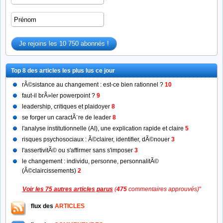
Top 8 des articles les plus lus ce jour
rÃ©sistance au changement : est-ce bien rationnel ?
10
faut-il brÃ»ler powerpoint ?
9
leadership, critiques et plaidoyer
8
se forger un caractÃ¨re de leader
8
l'analyse institutionnelle (AI), une explication rapide et claire
5
risques psychosociaux : Ã©clairer, identifier, dÃ©nouer
3
l'assertivitÃ© ou s'affirmer sans s'imposer
3
le changement : individu, personne, personnalitÃ©
(Ã©claircissements)
2
Voir les 75 autres articles parus
(
475
commentaires approuvés)
"
flux des
ARTICLES