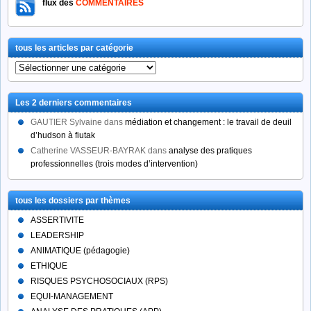
flux des
COMMENTAIRES
tous les articles par catégorie
tous
les
articles
Les 2 derniers commentaires
par
catégorie
GAUTIER Sylvaine
dans
médiation et changement : le travail de deuil
d’hudson à fiutak
Catherine VASSEUR-BAYRAK
dans
analyse des pratiques
professionnelles (trois modes d’intervention)
tous les dossiers par thèmes
ASSERTIVITE
LEADERSHIP
ANIMATIQUE (pédagogie)
ETHIQUE
RISQUES PSYCHOSOCIAUX (RPS)
EQUI-MANAGEMENT