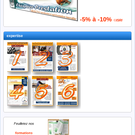
-5% à -10%
©
ISRI
expertise
Feuilletez nos
formations