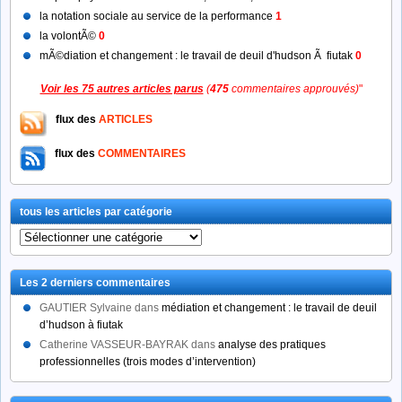
la notation sociale au service de la performance
1
la volontÃ©
0
mÃ©diation et changement : le travail de deuil d'hudson Ã fiutak
0
Voir les 75 autres articles parus
(
475
commentaires approuvés)
"
flux des
ARTICLES
flux des
COMMENTAIRES
tous les articles par catégorie
tous
les
articles
Les 2 derniers commentaires
par
catégorie
GAUTIER Sylvaine
dans
médiation et changement : le travail de deuil
d’hudson à fiutak
Catherine VASSEUR-BAYRAK
dans
analyse des pratiques
professionnelles (trois modes d’intervention)