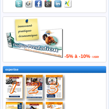
-5% à -10%
©
ISRI
expertise