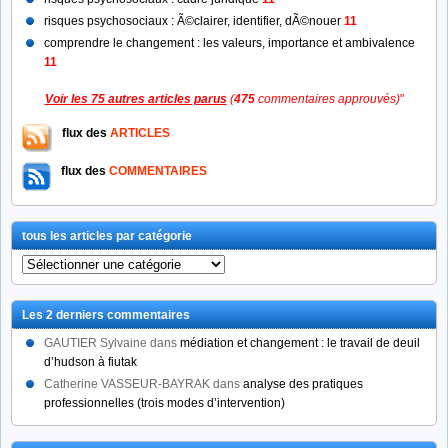
risques psychosociaux : Ã©clairer, identifier, dÃ©nouer
11
comprendre le changement : les valeurs, importance et ambivalence
11
Voir les 75 autres articles parus
(
475
commentaires approuvés)
"
flux des
ARTICLES
flux des
COMMENTAIRES
tous les articles par catégorie
tous
les
articles
Les 2 derniers commentaires
par
catégorie
GAUTIER Sylvaine
dans
médiation et changement : le travail de deuil
d’hudson à fiutak
Catherine VASSEUR-BAYRAK
dans
analyse des pratiques
professionnelles (trois modes d’intervention)