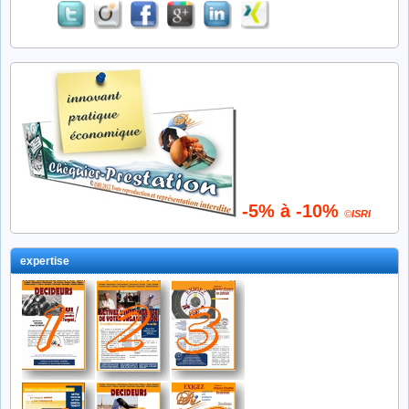
-5% à -10%
©
ISRI
expertise