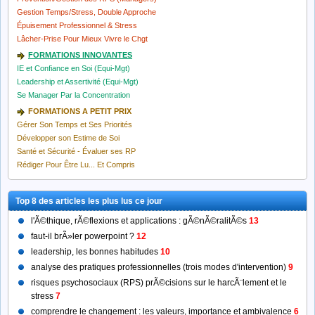
Gestion Temps/Stress, Double Approche
Épuisement Professionnel & Stress
Lâcher-Prise Pour Mieux Vivre le Chgt
FORMATIONS INNOVANTES
IE et Confiance en Soi (Equi-Mgt)
Leadership et Assertivité (Equi-Mgt)
Se Manager Par la Concentration
FORMATIONS A PETIT PRIX
Gérer Son Temps et Ses Priorités
Développer son Estime de Soi
Santé et Sécurité - Évaluer ses RP
Rédiger Pour Être Lu... Et Compris
Top 8 des articles les plus lus ce jour
l'Ã©thique, rÃ©flexions et applications : gÃ©nÃ©ralitÃ©s
13
faut-il brÃ»ler powerpoint ?
12
leadership, les bonnes habitudes
10
analyse des pratiques professionnelles (trois modes d'intervention)
9
risques psychosociaux (RPS) prÃ©cisions sur le harcÃ¨lement et le
stress
7
comprendre le changement : les valeurs, importance et ambivalence
6