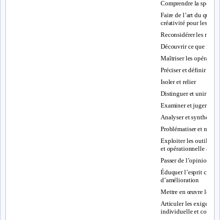
Comprendre la spécific
Faire de l’art du ques
créativité pour les org
Reconsidérer les notio
Découvrir ce que manag
Maîtriser les opérations
Préciser et définir
Isoler et relier
Distinguer et unir
Examiner et juger
Analyser et synthétiser
Problématiser et non 
Exploiter les outils de 
et opérationnelle accr
Passer de l’opinion à l
Éduquer l’esprit criti
d’amélioration
Mettre en œuvre le phi
Articuler les exigence
individuelle et collect