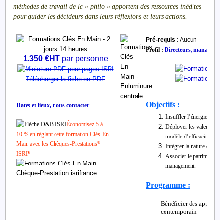
méthodes de travail de la « philo » apportent des ressources inédites
pour guider les décideurs dans leurs réflexions et leurs actions.
Pré-requis :
Aucun
Profil :
D
irecteurs, managers 
1.350 €HT
par personne
Télécharger la fiche en PDF
Objectifs :
Dates et lieux, nous contacter
Insuffler l’énergie tran
Économisez 5 à
Déployer les valeurs d’
10 % en réglant cette formation Clés-En-
modèle d’efficacité man
Main avec les Chèques-Prestations
©
Intégrer la nature du ch
ISRI
®
Associer le patrimoine d
management.
Programme :
Bénéficier des apports
contemporain