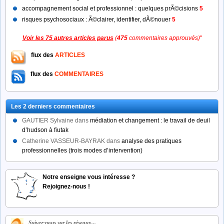
accompagnement social et professionnel : quelques prÃ©cisions
5
risques psychosociaux : Ã©clairer, identifier, dÃ©nouer
5
Voir les 75 autres articles parus
(
475
commentaires approuvés)
"
flux des
ARTICLES
flux des
COMMENTAIRES
Les 2 derniers commentaires
GAUTIER Sylvaine
dans
médiation et changement : le travail de deuil
d’hudson à fiutak
Catherine VASSEUR-BAYRAK
dans
analyse des pratiques
professionnelles (trois modes d’intervention)
Notre enseigne vous intéresse ?
Rejoignez-nous !
Suivez-nous sur les réseaux...