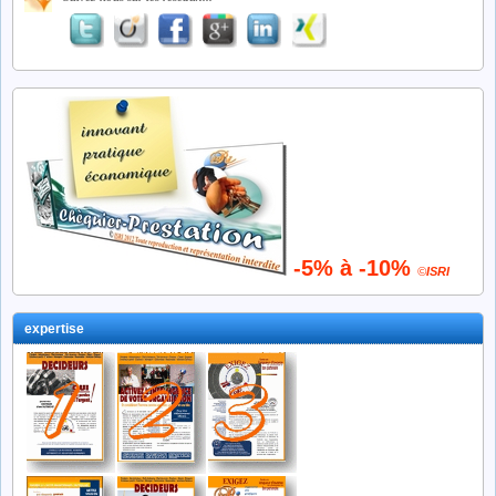
-5% à -10%
©
ISRI
expertise