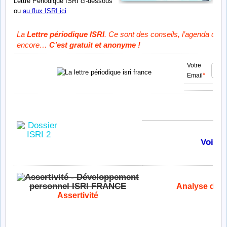
Lettre Périodique ISRI ci-dessous
ou
au flux ISRI ici
L
a
Lettre périodique ISRI
. Ce sont des conseils, l’agenda des 
encore…
C’est gratuit et anonyme !
Votre
*
Email
Voir l
Analyse des 
Assertivité