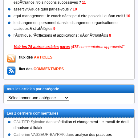
espÃ©rance, trois notions successives ?
11
assertivitÃ©, de quoi parlez-vous ?
10
equi-management : le coach nâest peut-etre pas celui quâon croit !
10
le changement personnel dans le changement organisationnel :
tactiques & stratÃ©gies
9
l'Ã©thique, rÃ©flexions et applications : gÃ©nÃ©ralitÃ©s
8
Voir les 75 autres articles parus
(
475
commentaires approuvés)
"
flux des
ARTICLES
flux des
COMMENTAIRES
tous les articles par catégorie
tous
les
articles
Les 2 derniers commentaires
par
catégorie
GAUTIER Sylvaine
dans
médiation et changement : le travail de deuil
d’hudson à fiutak
Catherine VASSEUR-BAYRAK
dans
analyse des pratiques